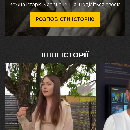
Кожна історія має значення. Поділіться своєю
РОЗПОВІСТИ ІСТОРІЮ
ІНШІ ІСТОРІЇ
30.07.2026
29.07.2026
Калина, Дарина та Віра Папроцькі
Марина, Ваїд