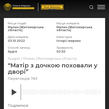
Місце подій:
Місце інтерв'ю:
Малин (Житомирська
Малин (Житомирська
область)
область)
Дата інтерв'ю:
Категорія:
03.10.2022
Історії мирних
Спосіб запису:
Тривалість:
Аудіо
02:20
Андрій | Малин (Житомирська область)
“Матір з дочкою поховали у
дворі”
Переглядів 783
Поділитися: