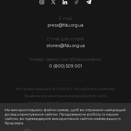
E-mail:
press@fdu.org.ua
E-mail для історій:
stories@fdu.org.ua
Номер гарячої лінії (безкоштовно):
0 (800) 509 001
Всі права захищені © 2024 БО "Фонд Ріната Ахметова
Правила використання матеріалів веб-сайту
Політика обробки персональних даних
Інтелектуальна власність
Ми використовуємо файли cookies, щоб ви отримали найкращий
досвід користування сайтом. Продовжуючи роботу із нашим
сайтом, ви підтверджуєте використання сайтом cookies вашого
браузера.