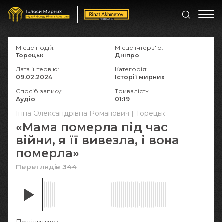
Місце подій:
Місце інтерв'ю:
Торецьк
Дніпро
Дата інтерв'ю:
Категорія:
09.02.2024
Історії мирних
Спосіб запису:
Тривалість:
Аудіо
01:19
Інна Олександрівна Романович | Торецьк
«Мама померла під час
війни, я її вивезла, і вона
померла»
Переглядів 344