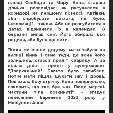
площі Свободи та Миру. Анна, старша
донька, розповідає, як рятувалися в
коридорі на першому поверсі. Автівки,
аби спробувати виїхати, не було.
Інформації – також. Аби не розгубитися в
датах, відзначали їх в календарі. 8
березня випав сніг. Його збирала вся
родина, аби було що пити.
"Коли ми пішли додому, мати забула на
вулиці віник. І саме туди, де вона його
залишила, стався приліт снаряду. А за
кілька днів – приліт у супермаркет
"Дзеркальний". Багато було загиблих.
Потім мати пішла шукати їжу і дрова.
Пов'язала білу стрічку. Коли повернулася,
говорить, що там був жах. Люди мертві.
Частини тіла розкинуті", - згадує
пекельний березень 2022 року у
Маріуполі Анна.