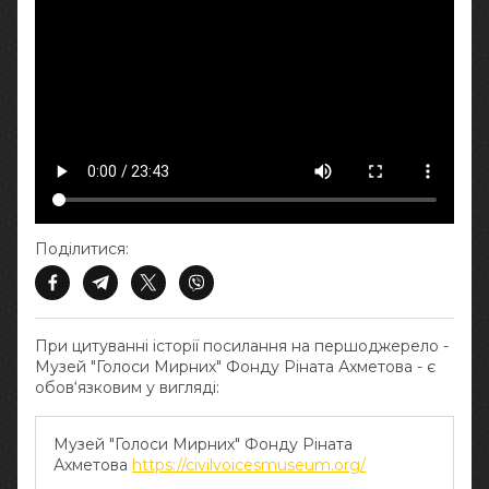
Поділитися:
При цитуванні історії посилання на першоджерело -
Музей "Голоси Мирних" Фонду Ріната Ахметова - є
обов‘язковим у вигляді:
Музей "Голоси Мирних" Фонду Ріната
Ахметова
https://civilvoicesmuseum.org/