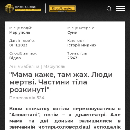
Місце подій:
Місце інтерв'ю:
Маріуполь
Суми
Дата інтерв'ю:
Категорія:
01.11.2023
Історії мирних
Спосіб запису:
Тривалість:
Відео
23:43
Анна Забеліна | Маріуполь
"Мама каже, там жах. Люди
мертві. Частини тіла
розкинуті"
Переглядів 524
Вони спочатку хотіли переховуватися в
"Азовсталі", потім – в драмтеатрі. Але
мама та дві доньки залишилися в
звичайній чотирьохповерхівці неподалік