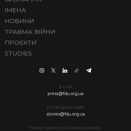
ІМЕНА
НОВИНИ
ТРАВМА ВІЙНИ
ПРОЄКТИ
STUDIES
E-mail:
press@fdu.org.ua
E-mail для історій:
stories@fdu.org.ua
Номер гарячої лінії (безкоштовно):