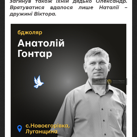
загинув також їхній дядько Олександр.
Врятуватися вдалося лише Наталії –
дружині Віктора.