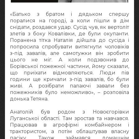
«Батько з братом і дядьком спершу
поралися на городі, а коли пішли в дім
снідати, роздався удар. Сусід чув, як вертоліт
злетів з боку Ковалівки, де були окупанти.
Поранена тітка Наталія дійшла до сусіда і
попросила спробувати витягнути чоловіків
з-під завалів, але самотужки він зробити
цього не міг. А коли подзвонив до
Борівської пожежної частини, йому сказали,
що приїхати відмовляються. Люди пів
години ще кричали з-під завалів, бо були
живі. А розібрати палаючі завали без
пожежників було неможливо», – розповіла
донька Тетяна.
Анатолій був родом з Новоєгорівки
Луганської області. Там зростав та навчався.
Працював в агрофірмі комбайнером і
трактористом, а потім облаштував власну
пасіку. Також займався домашнім