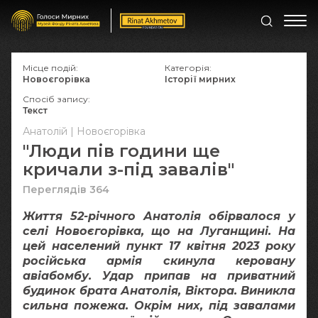
Місце подій:
Категорія:
Новоєгорівка
Історії мирних
Спосіб запису:
Текст
Анатолій | Новоєгорівка
"Люди пів години ще
кричали з-під завалів"
Переглядів 364
Життя 52-річного Анатолія обірвалося у
селі Новоєгорівка, що на Луганщині. На
цей населений пункт 17 квітня 2023 року
російська армія скинула керовану
авіабомбу. Удар припав на приватний
будинок брата Анатолія, Віктора. Виникла
сильна пожежа. Окрім них, під завалами