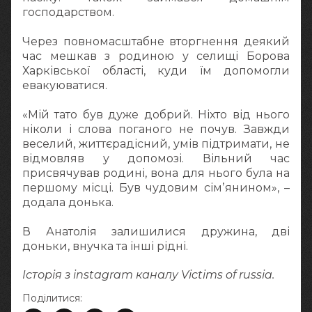
господарством.
Через повномасштабне вторгнення деякий
час мешкав з родиною у селищі Борова
Харківської області, куди їм допомогли
евакуюватися.
«Мій тато був дуже добрий. Ніхто від нього
ніколи і слова поганого не почув. Завжди
веселий, життєрадісний, умів підтримати, не
відмовляв у допомозі. Вільний час
присвячував родині, вона для нього була на
першому місці. Був чудовим сімʼянином», –
додала донька.
В Анатолія залишилися дружина, дві
доньки, внучка та інші рідні.
Історія з instagram каналу Victims of russia.
Поділитися: