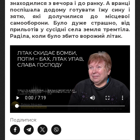
знаходилися з вечора і до ранку. А вранці
поспішала додому готувати їжу сину і
зятю, які долучилися до місцевої
самооборони. Було дуже страшно, від
прильотів у сусідні села земля тремтіла.
Раділа, коли було збито ворожий літак.
Поділитися: