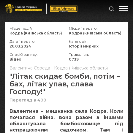
Місце подій:
Місце інтерв'ю:
Кодра (Київська область)
Кодра (Київська область)
Дата інтерв'ю:
Категорія:
26.03.2024
Історії мирних
Спосіб запису:
Тривалість:
Відео
07:19
Валентина Середа | Кодра (Київська область)
"Літак скидає бомби, потім –
бах, літак упав, слава
Господу!"
Переглядів 400
Валентина – мешканка села Кодра. Коли
почалася війна, вона разом з іншими
облаштувала бомбосховище під
непрацюючим садочком. Там і