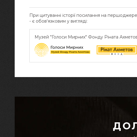
При цитуванні історії посилання на першоджер
- є обов‘язковим у вигляді:
Музей "Голоси Мирних" Фонду Ріната Ахмето
ДО