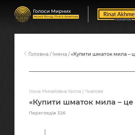
Головна
Імена
«Купити шматок мила – ц
Ілона Михайлівна Кисла | Чкалове
«Купити шматок мила – це
Переглядів 326