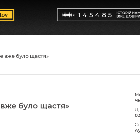
ІСТОРІЙ НА
145485
ВЖЕ ДОВІР
е вже було щастя»
Мі
Ч
 вже було щастя»
Да
03
Сп
А