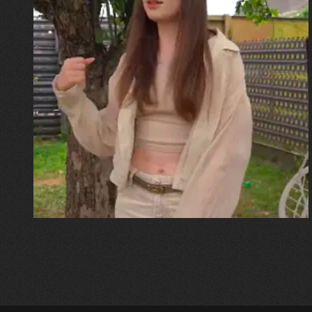
30.07.2026
Калина, Дарина та Віра Папроцькі
"Хвиля була, як від моря,
прозора і велика… Я ледве
встигла схопити племінницю"