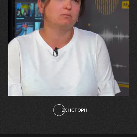
29.07.2026
Марина, Ваїд та Аміна Харченко
"Попри всі втрати, ми не
зламалися: тепер я бачу
свого вбитого чоловіка у
наших дітях"
ВСІ ІСТОРІЇ