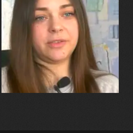
27.07.2026
Олександра Лініченко
"Я перенесла 11 операцій, та
плакала від фантомного
болю. Але маленька донька
бере за руку і змушує йти
далі"