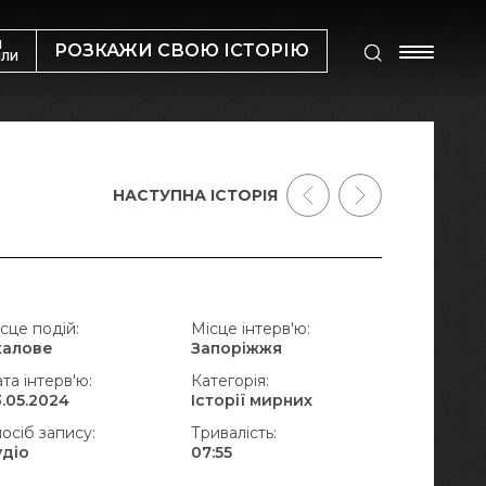
М
РОЗКАЖИ СВОЮ ІСТОРІЮ
ИЛИ
НАСТУПНА ІСТОРІЯ
сце подій:
Місце інтерв'ю:
калове
Запоріжжя
та інтерв'ю:
Категорія:
.05.2024
Історії мирних
осіб запису:
Тривалість:
удіо
07:55