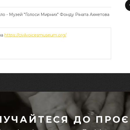
ело - Музей "Голоси Мирних" Фонду Ріната Ахметова
ва
https://civilvoicesmuseum.org/
ЛУЧАЙТЕСЯ ДО ПРОЄ