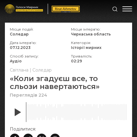
Місце подій:
Місце інтерв'ю:
Соледар
Черкаська область
Дата інтерв'ю:
Категорія:
07.12.2023
Історії мирних
Спосіб запису:
Тривалість:
Аудіо
02:29
Світлана | Соледар
«Коли згадуєш все, то
сльози навертаються»
Переглядів 224
Поділитися: