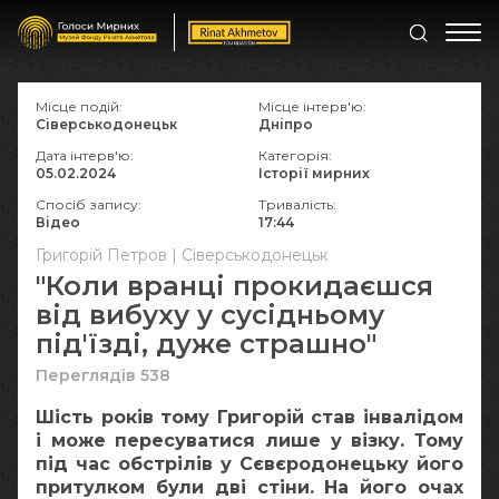
Місце подій:
Місце інтерв'ю:
Сіверськодонецьк
Дніпро
Дата інтерв'ю:
Категорія:
05.02.2024
Історії мирних
Спосіб запису:
Тривалість:
Відео
17:44
Григорій Петров | Сіверськодонецьк
"Коли вранці прокидаєшся
від вибуху у сусідньому
під'їзді, дуже страшно"
Переглядів 538
Шість років тому Григорій став інвалідом
і може пересуватися лише у візку. Тому
під час обстрілів у Сєвєродонецьку його
притулком були дві стіни. На його очах