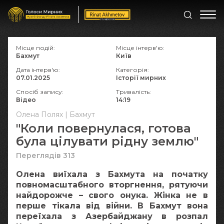
Місце подій:
Місце інтерв'ю:
Бахмут
Київ
Дата інтерв'ю:
Категорія:
07.01.2025
Історії мирних
Спосіб запису:
Тривалість:
Відео
14:19
Олена Полях | Бахмут
"Коли повернулася, готова
була цілувати рідну землю"
Переглядів 313
Олена виїхала з Бахмута на початку
повномасштабного вторгнення, рятуючи
найдорожче – свого онука. Жінка не в
перше тікала від війни. В Бахмут вона
переїхала з Азербайджану в розпал