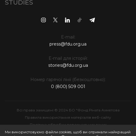
STUDIES
E-mail:
press@fdu.org.ua
E-mail для історій:
stories@fdu.org.ua
Номер гарячої лінії (безкоштовно):
0 (800) 509 001
Всі права захищені © 2024 БО "Фонд Ріната Ахметова
Правила використання матеріалів веб-сайту
Політика обробки персональних даних
Інтелектуальна власність
Ми використовуємо файли cookies, щоб ви отримали найкращий