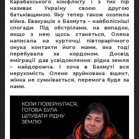
Карабахського конфлікту і з тих пір
називає Україну своєю другою
батьківщиною. Яку тепер також охопила
війна. Евакуація з Бахмута – найболісніші
спогади. Під обстрілами, на випадок,
якщо з нею щось станеться, Олена
написала на курточці півторарічного
онука контакти його мами, яка тоді
перебувала за кордоном. Досвід
еміграції дав усвідомлення: рідна земля
– найдорожча. І хоча в Бахмуті вся
нерухомість Олени зруйнована вщент,
жінка не сумнівається, перемога буде за
нами.