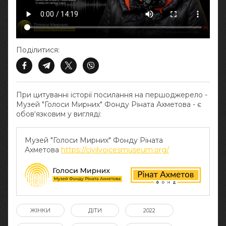
Поділитися:
При цитуванні історії посилання на першоджерело -
Музей "Голоси Мирних" Фонду Ріната Ахметова - є
обов‘язковим у вигляді:
Музей "Голоси Мирних" Фонду Ріната
Ахметова
https://civilvoicesmuseum.org/
ЖІНКИ
ДІТИ
2022