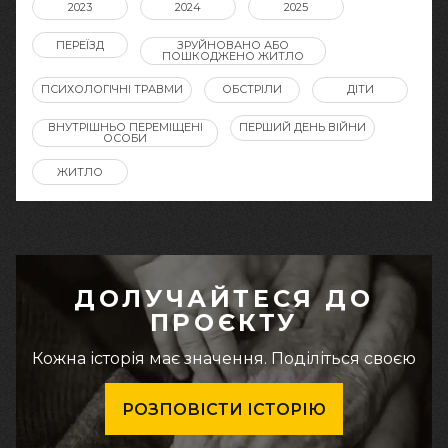
2023
2024
2025
ПЕРЕЇЗД
ЗРУЙНОВАНО АБО
ПОШКОДЖЕНО ЖИТЛО
ПСИХОЛОГІЧНІ ТРАВМИ
ОБСТРІЛИ
ДІТИ
ВНУТРІШНЬО ПЕРЕМІЩЕНІ
ПЕРШИЙ ДЕНЬ ВІЙНИ
ОСОБИ
ЖИТЛО
ДОЛУЧАЙТЕСЯ ДО
ПРОЄКТУ
Кожна історія має значення. Поділіться своєю
РОЗПОВІСТИ ІСТОРІЮ