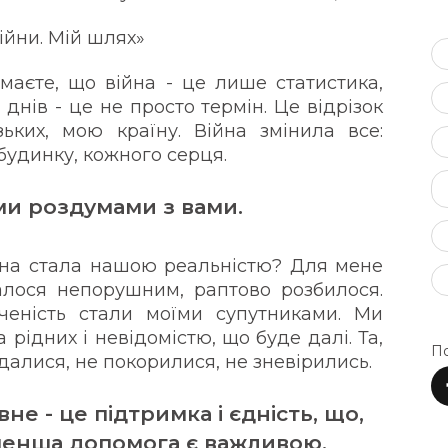
війни. Мій шлях»
умаєте, що війна - це лише статистика,
днів - це не просто термін. Це відрізок
ьких, мою країну. Війна змінила все:
будинку, кожного серця.
їми роздумами з вами.
ійна стала нашою реальністю? Для мене
алося непорушним, раптово розбилося.
аченість стали моїми супутниками. Ми
 рідних і невідомістю, що буде далі. Та,
По
далися, не покорилися, не зневірились.
не - це підтримка і єдність, що,
менша допомога є важливою.