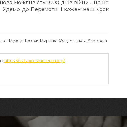
нова можливість. 1000 днів війни - це не
і йдемо до Перемоги. І кожен наш крок
ело - Музей "Голоси Мирних" Фонду Ріната Ахметова
ва
https://civilvoicesmuseum.org/