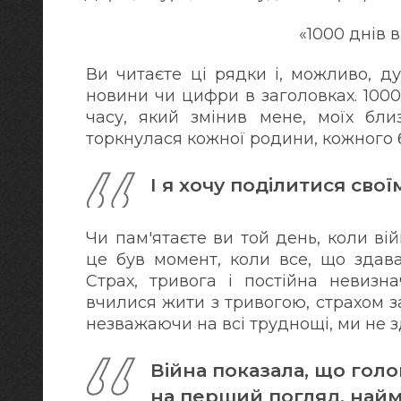
«1000 днів 
Ви читаєте ці рядки і, можливо, д
новини чи цифри в заголовках. 1000 
часу, який змінив мене, моїх близ
торкнулася кожної родини, кожного 
І я хочу поділитися сво
Чи пам'ятаєте ви той день, коли в
це був момент, коли все, що здав
Страх, тривога і постійна невизн
вчилися жити з тривогою, страхом за
незважаючи на всі труднощі, ми не з
Війна показала, що голов
на перший погляд, най