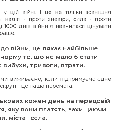
у цій війні. І це не тільки зовнішня
: надія - проти зневіри, сила - проти
 ці 1000 днів війни я навчилася цінувати
краще.
до війни, це лякає найбільше.
норму те, що не мало б стати
 вибухи, тривоги, втрати.
и ми виживаємо, коли підтримуємо одне
скруті - це наша перемога.
ськових кожен день на передовій
ття, яку вони платять, захищаючи
 міста і села.