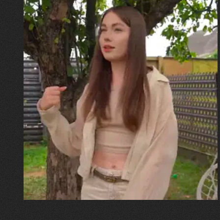
30.07.2026
Калина, Дарина та Віра Папроцькі
"Хвиля була, як від моря,
прозора і велика… Я ледве
встигла схопити племінницю"