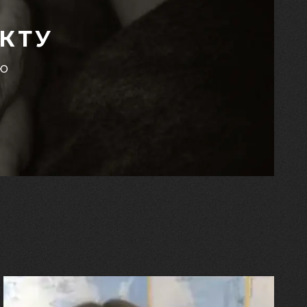
КТУ
єю