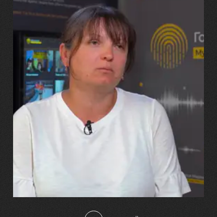
29.07.2026
Марина, Ваїд та Аміна Харченко
"Попри всі втрати, ми не
зламалися: тепер я бачу
свого вбитого чоловіка у
наших дітях"