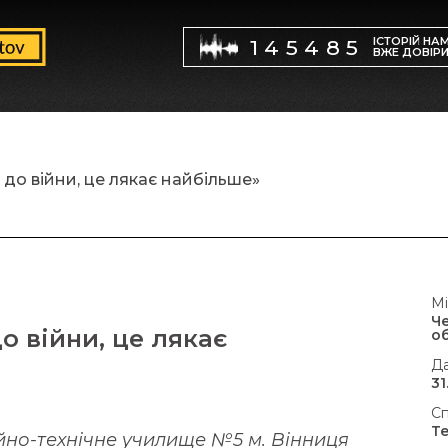
ІСТОРІЙ НА
145485
ВЖЕ ДОВІР
до війни, це лякає найбільше»
Мі
Ч
о війни, це лякає
об
Да
31
Сп
Т
ійно-технічне училище №5 м. Вінниця