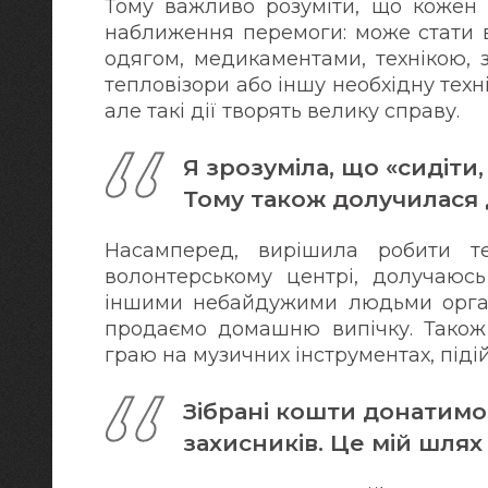
Тому важливо розуміти, що кожен 
наближення перемоги: може стати 
одягом, медикаментами, технікою, 
тепловізори або іншу необхідну техн
але такі дії творять велику справу.
Я зрозуміла, що «сидіти,
Тому також долучилася д
Насамперед, вирішила робити т
волонтерському центрі, долучаюсь
іншими небайдужими людьми органі
продаємо домашню випічку. Також 
граю на музичних інструментах, під
Зібрані кошти донатимо
захисників. Це мій шлях