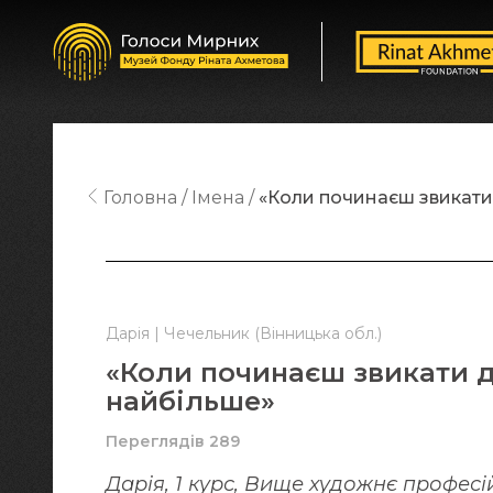
Головна
Імена
«Коли починаєш звикати 
Дарія | Чечельник (Вінницька обл.)
«Коли починаєш звикати д
найбільше»
Переглядів 289
Дарія, 1 курс, Вище художнє профес