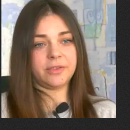
27.07.2026
Олександра Лініченко
"Я перенесла 11 операцій, та
плакала від фантомного
болю. Але маленька донька
бере за руку і змушує йти
далі"