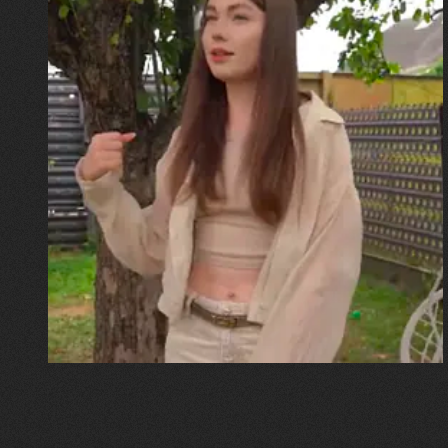
30.07.2026
Калина, Дарина та Віра Папроцькі
"Хвиля була, як від моря,
прозора і велика… Я ледве
встигла схопити племінницю"