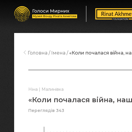
Головна
Імена
«Коли почалася війна, н
Ніна | Малинівка
«Коли почалася війна, наш
Переглядів 343