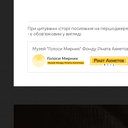
При цитуванні історії посилання на першоджер
- є обов‘язковим у вигляді:
Музей "Голоси Мирних" Фонду Ріната Ахмето