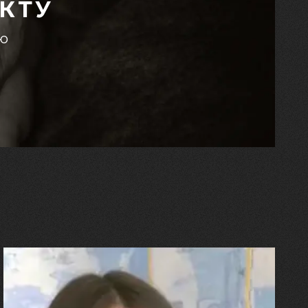
КТУ
єю