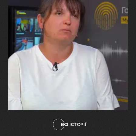
29.07.2026
Марина, Ваїд та Аміна Харченко
"Попри всі втрати, ми не
зламалися: тепер я бачу
свого вбитого чоловіка у
наших дітях"
ВСІ ІСТОРІЇ