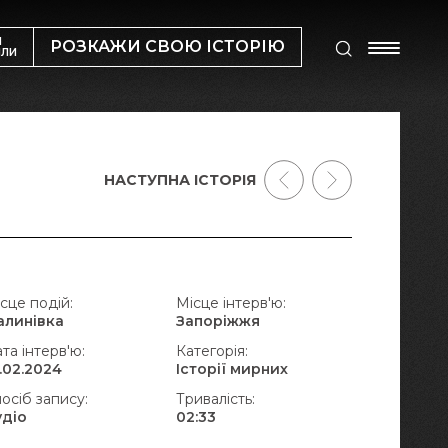
М
РОЗКАЖИ СВОЮ ІСТОРІЮ
ИЛИ
НАСТУПНА ІСТОРІЯ
сце подій:
Місце інтерв'ю:
алинівка
Запоріжжя
та інтерв'ю:
Категорія:
.02.2024
Історії мирних
осіб запису:
Тривалість:
удіо
02:33