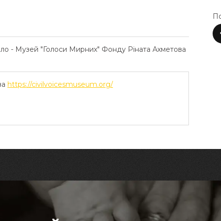
По
ело - Музей "Голоси Мирних" Фонду Ріната Ахметова
ва
https://civilvoicesmuseum.org/