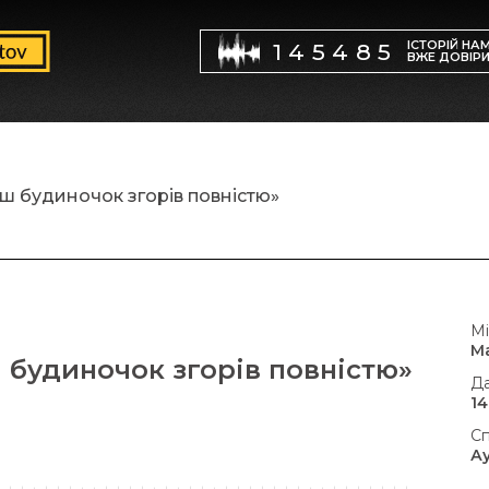
ІСТОРІЙ НА
145485
ВЖЕ ДОВІР
аш будиночок згорів повністю»
Мі
М
 будиночок згорів повністю»
Да
14
Сп
А