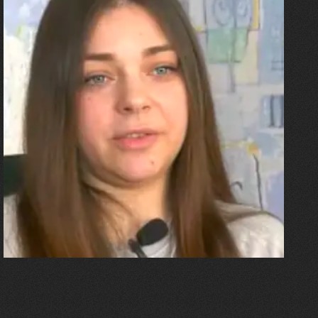
27.07.2026
Олександра Лініченко
"Я перенесла 11 операцій, та
плакала від фантомного
болю. Але маленька донька
бере за руку і змушує йти
далі"