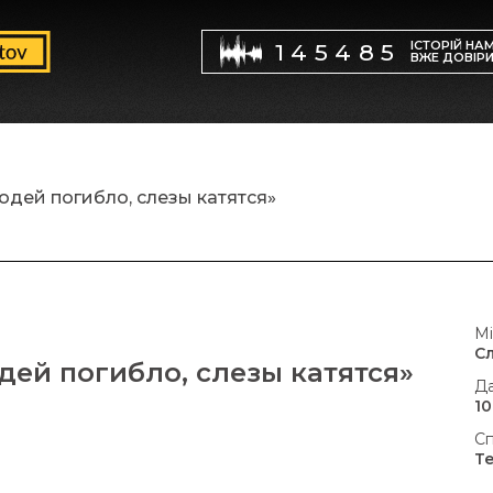
ІСТОРІЙ НА
145485
ВЖЕ ДОВІР
юдей погибло, слезы катятся»
Мі
С
дей погибло, слезы катятся»
Да
10
Сп
Т