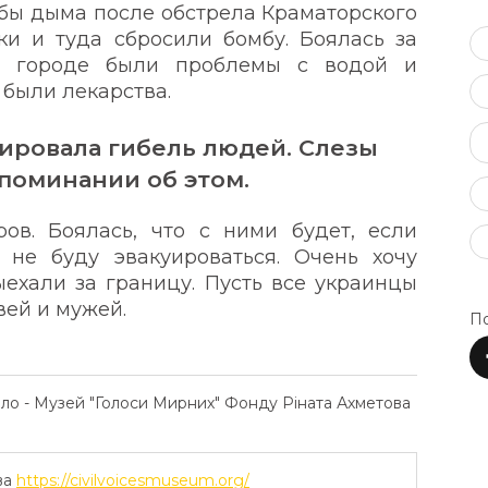
бы дыма после обстрела Краматорского
и и туда сбросили бомбу. Боялась за
 В городе были проблемы с водой и
 были лекарства.
ировала гибель людей. Слезы
споминании об этом.
ов. Боялась, что с ними будет, если
 не буду эвакуироваться. Очень хочу
ыехали за границу. Пусть все украинцы
вей и мужей.
По
ело - Музей "Голоси Мирних" Фонду Ріната Ахметова
ва
https://civilvoicesmuseum.org/