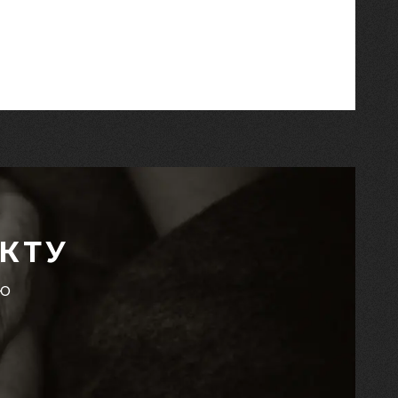
КТУ
єю