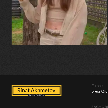
"Хвиля була, як від моря,
прозора і велика… Я ледве
встигла схопити племінницю"
E-mail:
press@fd
ЗАСНОВ