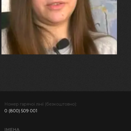
"Я перенесла 11 операцій, та
плакала від фантомного
болю. Але маленька донька
бере за руку і змушує йти
далі"
Номер гарячої лінії (безкоштовно):
0 (800) 509 001
ІМЕНА