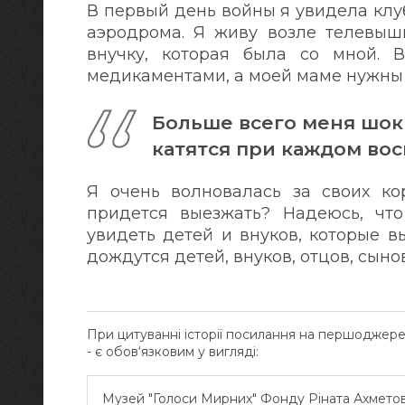
В первый день войны я увидела клу
аэродрома. Я живу возле телевышк
внучку, которая была со мной.
медикаментами, а моей маме нужны
Больше всего меня шок
катятся при каждом во
Я очень волновалась за своих кор
придется выезжать? Надеюсь, что
увидеть детей и внуков, которые в
дождутся детей, внуков, отцов, сыно
При цитуванні історії посилання на першоджер
- є обов‘язковим у вигляді:
Музей "Голоси Мирних" Фонду Ріната Ахмето