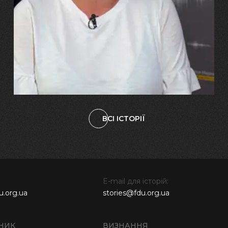
"Попри всі втрати, ми не
зламалися: тепер я бачу
свого вбитого чоловіка у
наших дітях"
ВСІ ІСТОРІЇ
E-mail для історій:
u.org.ua
stories@fdu.org.ua
НИК
ВИЗНАННЯ