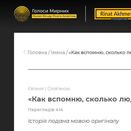
Головна
Імена
«Как вспомню, сколько л
Євгенія | Слов'янськ
«Как вспомню, сколько лю
Переглядів 414
Історія подана мовою оригіналy