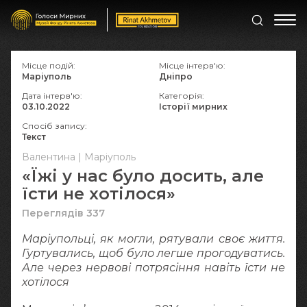
Місце подій:
Місце інтерв'ю:
Маріуполь
Дніпро
Дата інтерв'ю:
Категорія:
03.10.2022
Історії мирних
Спосіб запису:
Текст
Валентина | Маріуполь
«Їжі у нас було досить, але
їсти не хотілося»
Переглядів 337
Маріупольці, як могли, рятували своє життя.
Гуртувались, щоб було легше прогодуватись.
Але через нервові потрясіння навіть їсти не
хотілося