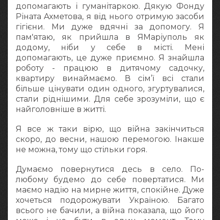
допомагають і гуманітаркою. Дякую Фонду
Ріната Ахметова, я від нього отримую засоби
гігієни. Ми дуже вдячні за допомогу. Я
пам'ятаю, як прийшла в ЯМаріуполь як
додому, ніби у себе в місті. Мені
допомагають, це дуже приємно. Я знайшла
роботу - працюю в дитячому садочку,
квартиру винаймаємо. В сім’ї всі стали
більше цінувати один одного, згуртувалися,
стали ріднішими. Для себе зрозуміли, що є
найголовніше в житті.
Я все ж таки вірю, що війна закінчиться
скоро, до весни, нашою перемогою. Інакше
не можна, тому що стільки горя.
Думаємо повернутися десь в село. По-
любому будемо до себе повертатися. Ми
маємо надію на мирне життя, спокійне. Дуже
хочеться подорожувати Україною. Багато
всього не бачили, а війна показала, що його