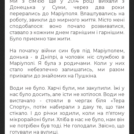
Ми з сім’єю ще у 2014 році виїхали з
Донецька у Суми, через два роки
перерались до Маріуполя. Влаштувались на
роботу, звикли до мирного життя. Місто мені
сподобалося: воно почало розвиватися,
ставало з кожним днем гарнішим і гарнішим.
Було приємно там жити.
На початку війни син був під Маріуполем,
донька - в Дніпрі, а чоловік ніс службою в
Маріуполі. Я була з родичами. Коли у них
стало небезпечно залишатись, ми разом
приїхали до знайомих на Пушкіна.
Води не було. Харчі були, ми закупили. Їжі у
нас було досить, але їсти не хотілося. Води не
вистачало - стояли в чергах біля «Тера
Спорту», потім набирали з даху те, що там
стікало. І до річки ходили, коли на п'ятому
мікрорайоні були. Хліба в нас не було, нам він
не потрібен був тоді. Не голодали. Звісно, що
готували на вулиці.