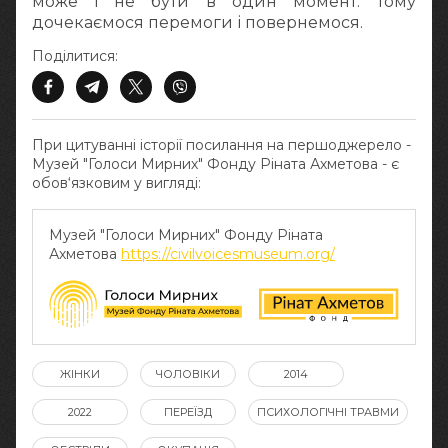
може і не бути в один момент. Тому
дочекаємося перемоги і повернемося.
Поділитися:
При цитуванні історії посилання на першоджерело -
Музей "Голоси Мирних" Фонду Ріната Ахметова - є
обов‘язковим у вигляді:
Музей "Голоси Мирних" Фонду Ріната
Ахметова
https://civilvoicesmuseum.org/
ЖІНКИ
ЧОЛОВІКИ
2014
2022
ПЕРЕЇЗД
ПСИХОЛОГІЧНІ ТРАВМИ