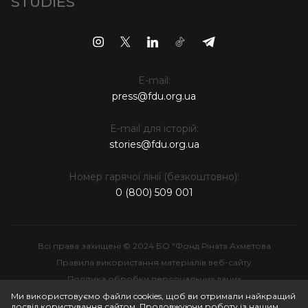
STUDIES
E-mail:
press@fdu.org.ua
E-mail для історій:
stories@fdu.org.ua
Номер гарячої лінії (безкоштовно):
0 (800) 509 001
Всі права захищені © 2024 БО "Фонд Ріната Ахметова
Правила використання матеріалів веб-сайту
Політика обробки персональних даних
Інтелектуальна власність
Ми використовуємо файли cookies, щоб ви отримали найкращий
досвід користування сайтом. Продовжуючи роботу із нашим