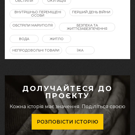
ОБСТРІЛИ
ОКУПАЦІЯ
ВНУТРІШНЬО ПЕРЕМІЩЕНІ
ПЕРШИЙ ДЕНЬ ВІЙНИ
ОСОБИ
ОБСТРІЛИ МАРІУПОЛЯ
БЕЗПЕКА ТА
ЖИТТЄЗАБЕЗПЕЧЕННЯ
ВОДА
ЖИТЛО
НЕПРОДОВОЛЬЧІ ТОВАРИ
ЇЖА
ДОЛУЧАЙТЕСЯ ДО
ПРОЄКТУ
Кожна історія має значення. Поділіться своєю
РОЗПОВІСТИ ІСТОРІЮ