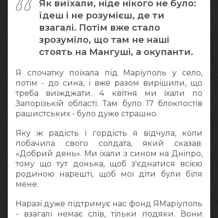
Як виїхали, ніде нікого не було:
їдеш і не розумієш, де ти
взагалі. Потім вже стало
зрозуміло, що там не наші
стоять на Мангуші, а окупанти.
Я спочатку поїхала під Маріуполь у село,
потім - до сина, і вже разом вирішили, що
треба виїжджати. 4 квітня ми їхали по
Запорізькій області. Там було 17 блокпостів
рашистських - було дуже страшно.
Яку ж радість і гордість я відчула, коли
побачила свого солдата, який сказав:
«Добрий день». Ми їхали з сином на Дніпро,
тому що тут донька, щоб з'єднатися всією
родиною нарешті, щоб мої діти були біля
мене.
Наразі дуже підтримує нас фонд ЯМаріуполь
- взагалі немає слів, тільки подяки. Вони