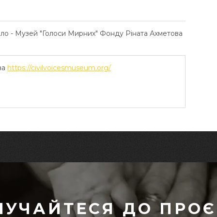
ело - Музей "Голоси Мирних" Фонду Ріната Ахметова
ва
https://civilvoicesmuseum.org/
ЛУЧАЙТЕСЯ ДО ПРОЄ