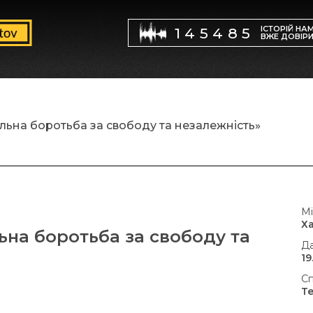
ІСТОРІЙ НА
145485
ВЖЕ ДОВІР
цільна боротьба за свободу та незалежність»
Мі
Х
льна боротьба за свободу та
Да
19
Сп
Т