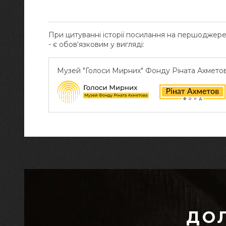
При цитуванні історії посилання на першоджер
- є обов‘язковим у вигляді:
Музей "Голоси Мирних" Фонду Ріната Ахмето
ДО