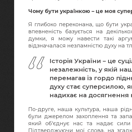
Чому бути українкою – це моя супе
Я глибоко переконана, що бути укр
впевненість базується на декілько
думки, я можу навести такі аргу
відзначалася незламністю духу на тл
Історія України – це суц
незалежність, у якій на
перемагав із гордо під
духу стає суперсилою, я
надихає на досягнення
По-друге, наша культура, наша рід
були джерелом захоплення та запа
який об'єднує нас та надає сили
Підтверджуючи мої слова, на згадк