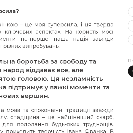
рсила?
аїнкою – це моя суперсила, і ця тверда
х ключових аспектах. На користь моєї
менти: по-перше, наша нація завжди
і різних випробувань.
ільна боротьба за свободу та
По
ш народ віддавав все, але
нятою головою. Ця незламність
ка підтримує у важкі моменти та
 нових вершин.
на мова та споконвічні традиції завжди
лу. спадщина – це найцінніший скарб,
 для подолання будь-яких труднощів.
у приходить творчість Івана Франка. В