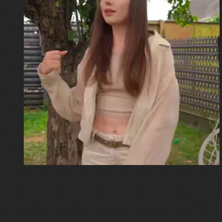
30.07.2026
Калина, Дарина та Віра Папроцькі
"Хвиля була, як від моря,
прозора і велика… Я ледве
встигла схопити племінницю"