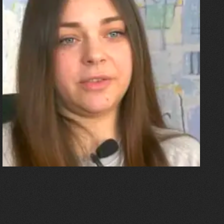
27.07.2026
Олександра Лініченко
"Я перенесла 11 операцій, та
плакала від фантомного
болю. Але маленька донька
бере за руку і змушує йти
далі"