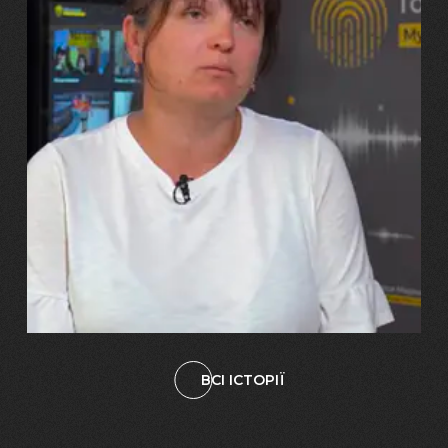
29.07.2026
Марина, Ваїд та Аміна Харченко
"Попри всі втрати, ми не
зламалися: тепер я бачу
свого вбитого чоловіка у
наших дітях"
ВСІ ІСТОРІЇ