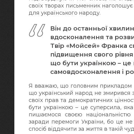
своїх творах письменник наголошує 
для українського народу.
Він до останньої хвилин
вдосконалення та розви
Твір «Мойсей» Франка сп
підвищення свого рівня 
що бути українкою – це
самовдосконалення і ро
Я вважаю, що головним прикладом ці
що український народ не змирився з
своїх прав та демократичних ціннос
бути українкою – це суперсила, як
пишаємося своєю національністю 
заради перемоги України, бо це не
спосіб віддячити за життя в такій чуд