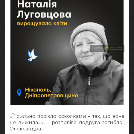
«Її сильно посікло осколками – так, що вона
не вижила…», – розповіла подруга загиблої,
Олександра.