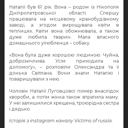
Наталії був 61 рік. Вона – родом із Нікополя
Дніпропетровської області. Спершу
працювала на місцевому кранобудівному
заводі, а згодом вирощувала квіти в
теплицях. Квіти вона обожнювала, а також
дуже любила тварин. Мала власного
домашнього улюбленця – собаку.
«Вона була дуже хорошою людиною. Чуйна,
доброзичлива. Усім приходила на
допомогу», – розповіли Олександра та її
донька Світлана. Вони знали Наталію і
товаришували з нею.
Чоловік Наталії Луговцової помер внаслідок
хвороби, а потім жінка також втратила маму.
У неї залишилися хрещена, троюрідна сестра
і дядько.
Історія з instagram каналу Victims of russia.