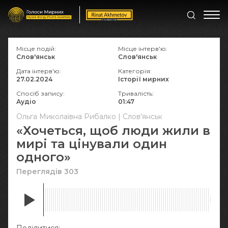
Місце подій:
Місце інтерв'ю:
Слов'янськ
Слов'янськ
Дата інтерв'ю:
Категорія:
27.02.2024
Історії мирних
Спосіб запису:
Тривалість:
Аудіо
01:47
Ольга Миколаївна Рибалко | Слов'янськ
«Хочеться, щоб люди жили в
мирі та цінували один
одного»
Переглядів 303