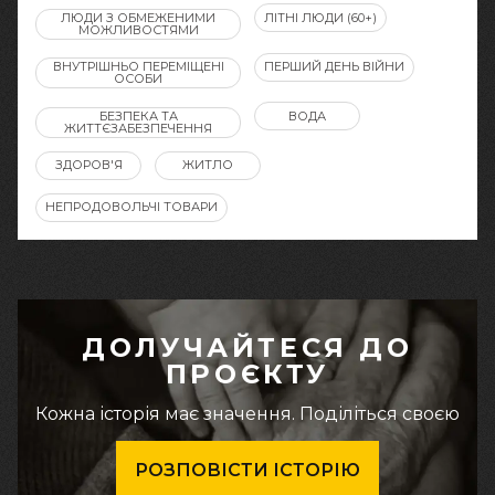
ЛЮДИ З ОБМЕЖЕНИМИ
ЛІТНІ ЛЮДИ (60+)
МОЖЛИВОСТЯМИ
ВНУТРІШНЬО ПЕРЕМІЩЕНІ
ПЕРШИЙ ДЕНЬ ВІЙНИ
ОСОБИ
БЕЗПЕКА ТА
ВОДА
ЖИТТЄЗАБЕЗПЕЧЕННЯ
ЗДОРОВ'Я
ЖИТЛО
НЕПРОДОВОЛЬЧІ ТОВАРИ
ДОЛУЧАЙТЕСЯ ДО
ПРОЄКТУ
Кожна історія має значення. Поділіться своєю
РОЗПОВІСТИ ІСТОРІЮ