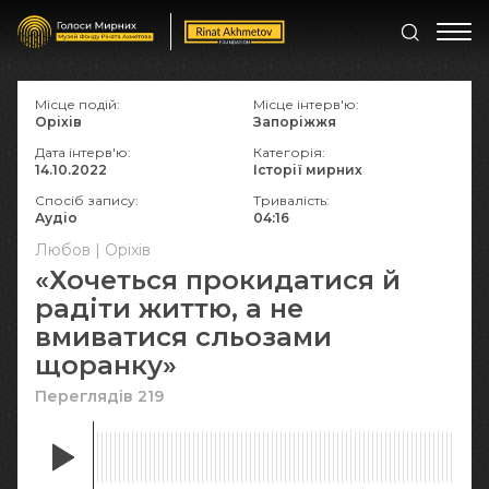
Місце подій:
Місце інтерв'ю:
Оріхів
Запоріжжя
Дата інтерв'ю:
Категорія:
14.10.2022
Історії мирних
Спосіб запису:
Тривалість:
Аудіо
04:16
Любов | Оріхів
«Хочеться прокидатися й
радіти життю, а не
вмиватися сльозами
щоранку»
Переглядів 219