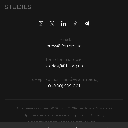
STUDIES
E-mail:
press@fdu.org.ua
E-mail для історій:
stories@fdu.org.ua
Номер гарячої лінії (безкоштовно):
0 (800) 509 001
Всі права захищені © 2024 БО "Фонд Ріната Ахметова
Правила використання матеріалів веб-сайту
Політика обробки персональних даних