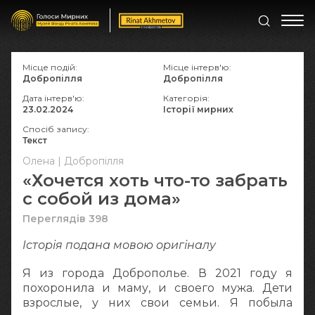
Місце подій:
Місце інтерв'ю:
Добропілля
Добропілля
Дата інтерв'ю:
Категорія:
23.02.2024
Історії мирних
Спосіб запису:
Текст
Олена | Добропілля
«Хочется хоть что-то забрать
с собой из дома»
Переглядів 398
Історія подана мовою оригіналy
Я из города Доброполье. В 2021 году я
похоронила и маму, и своего мужа. Дети
взрослые, у них свои семьи. Я побыла