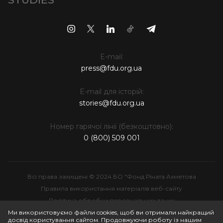
E-mail:
press@fdu.org.ua
E-mail для історій:
stories@fdu.org.ua
Номер гарячої лінії (безкоштовно):
0 (800) 509 001
Всі права захищені © 2024 БО "Фонд Ріната Ахметова
Правила використання матеріалів веб-сайту
Політика обробки персональних даних
Інтелектуальна власність
Ми використовуємо файли cookies, щоб ви отримали найкращий
досвід користування сайтом. Продовжуючи роботу із нашим