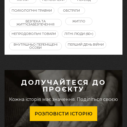
ПСИХОЛОГІЧНІ ТРАВМИ
ОБСТРІЛИ
БЕЗПЕКА ТА
ЖИТЛО
ЖИТТЄЗАБЕЗПЕЧЕННЯ
НЕПРОДОВОЛЬЧІ ТОВАРИ
ЛІТНІ ЛЮДИ (60+)
ВНУТРІШНЬО ПЕРЕМІЩЕНІ
ПЕРШИЙ ДЕНЬ ВІЙНИ
ОСОБИ
ДОЛУЧАЙТЕСЯ ДО
ПРОЄКТУ
Кожна історія має значення. Поділіться своєю
РОЗПОВІСТИ ІСТОРІЮ