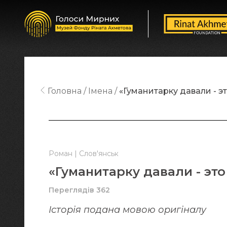
Головна
Імена
«Гуманитарку давали - э
Роман | Слов'янськ
«Гуманитарку давали - эт
Переглядів 362
Історія подана мовою оригіналy