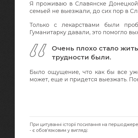
Я проживаю в Славянске Донецкой о
семьей не выезжали, до сих пор в С
Только с лекарствами были проб
Гуманитарку давали, это помогло вы
Очень плохо стало жить
трудности были.
Было ощущение, что как бы все уже
может, еще и придется выезжать. По
При цитуванні історії посилання на першоджер
- є обов‘язковим у вигляді: