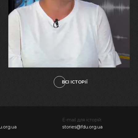
29.07.2026
Марина, Ваїд та Аміна Харченко
"Попри всі втрати, ми не
зламалися: тепер я бачу
свого вбитого чоловіка у
наших дітях"
ВСІ ІСТОРІЇ
E-mail для історій:
u.org.ua
stories@fdu.org.ua