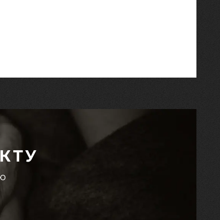
КТУ
єю