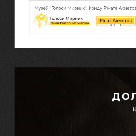
Музей "Голоси Мирних" Фонду Ріната Ахмето
ДО
К