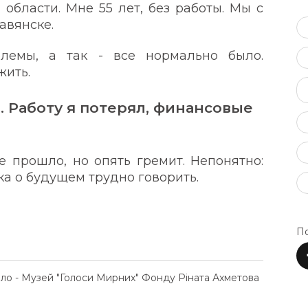
бласти. Мне 55 лет, без работы. Мы с
лавянске.
лемы, а так - все нормально было.
жить.
. Работу я потерял, финансовые
 прошло, но опять гремит. Непонятно:
ка о будущем трудно говорить.
По
ело - Музей "Голоси Мирних" Фонду Ріната Ахметова