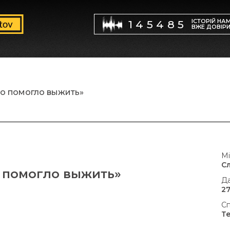
ІСТОРІЙ НА
145485
ВЖЕ ДОВІР
то помогло выжить»
Мі
С
о помогло выжить»
Да
27
Сп
Т