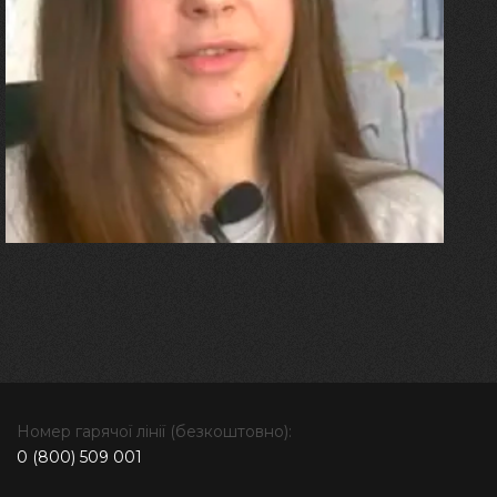
27.07.2026
Олександра Лініченко
"Я перенесла 11 операцій, та
плакала від фантомного
болю. Але маленька донька
бере за руку і змушує йти
далі"
Номер гарячої лінії (безкоштовно):
0 (800) 509 001