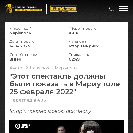
Місце подій:
Місце інтерв'ю:
Маріуполь
Київ
Дата інтерв'ю:
Категорія:
14.04.2024
Історії мирних
Спосіб запису:
Тривалість:
Відео
02:49
Анатолій Левченко | Маріуполь
"Этот спектакль должны
были показать в Мариуполе
25 февраля 2022"
Переглядів 406
Історія подана мовою оригіналy