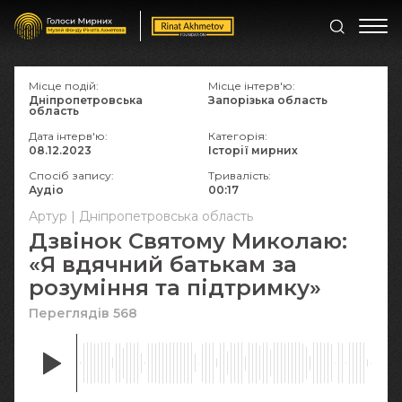
Місце подій:
Місце інтерв'ю:
Дніпропетровська
Запорізька область
область
Дата інтерв'ю:
Категорія:
08.12.2023
Історії мирних
Спосіб запису:
Тривалість:
Аудіо
00:17
Артур | Дніпропетровська область
Дзвінок Святому Миколаю:
«Я вдячний батькам за
розуміння та підтримку»
Переглядів 568