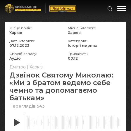
Місце подій:
Місце інтерв'ю:
Харків
Харків
Дата інтерв'ю:
Категорія:
07.12.2023
Історії мирних
Спосіб запису:
Тривалість:
Аудіо
00:12
Дмитро | Харків
Дзвінок Святому Миколаю:
«Ми з братом ведемо себе
чемно та допомагаємо
батькам»
Переглядів 543