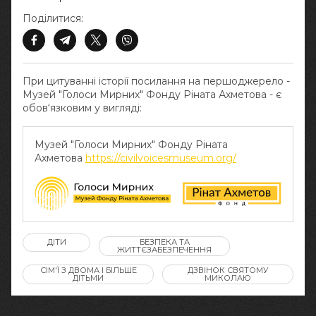
Поділитися:
При цитуванні історії посилання на першоджерело -
Музей "Голоси Мирних" Фонду Ріната Ахметова - є
обов‘язковим у вигляді:
Музей "Голоси Мирних" Фонду Ріната
Ахметова
https://civilvoicesmuseum.org/
ДІТИ
БЕЗПЕКА ТА
ЖИТТЄЗАБЕЗПЕЧЕННЯ
СІМ'Ї З ДВОМА І БІЛЬШЕ
ДЗВІНОК СВЯТОМУ
ДІТЬМИ
МИКОЛАЮ