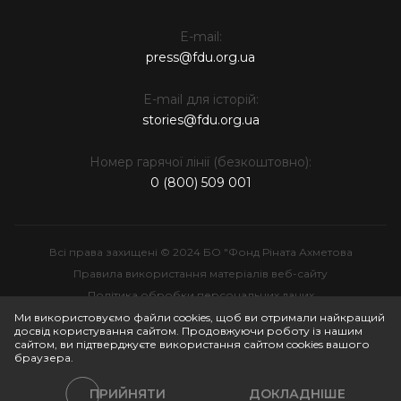
E-mail:
press@fdu.org.ua
E-mail для історій:
stories@fdu.org.ua
Номер гарячої лінії (безкоштовно):
0 (800) 509 001
Всі права захищені © 2024 БО "Фонд Ріната Ахметова
Правила використання матеріалів веб-сайту
Політика обробки персональних даних
Інтелектуальна власність
Ми використовуємо файли cookies, щоб ви отримали найкращий
досвід користування сайтом. Продовжуючи роботу із нашим
сайтом, ви підтверджуєте використання сайтом cookies вашого
браузера.
ПРИЙНЯТИ
ДОКЛАДНІШЕ
Політики сайту