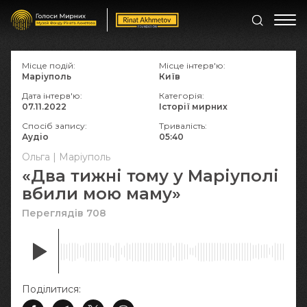
Місце подій:
Місце інтерв'ю:
Маріуполь
Київ
Дата інтерв'ю:
Категорія:
07.11.2022
Історії мирних
Спосіб запису:
Тривалість:
Аудіо
05:40
Ольга | Маріуполь
«Два тижні тому у Маріуполі
вбили мою маму»
Переглядів 708
Поділитися: