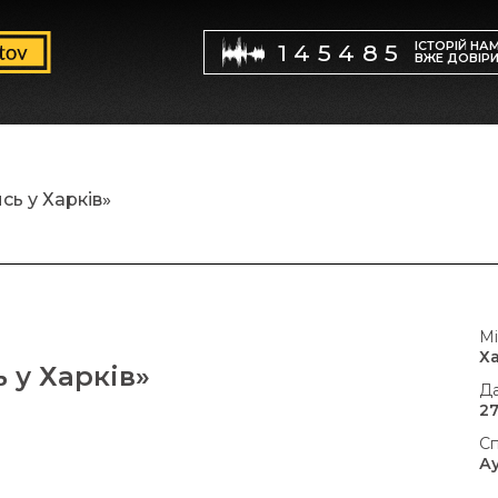
ІСТОРІЙ НА
145485
ВЖЕ ДОВІР
ь у Харків»
Мі
Х
 у Харків»
Да
27
Сп
А