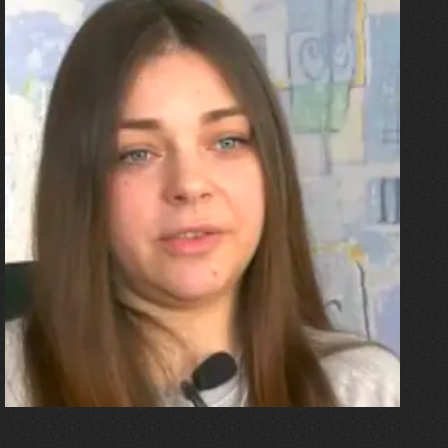
27.07.2026
Олександра Лініченко
"Я перенесла 11 операцій, та
плакала від фантомного
болю. Але маленька донька
бере за руку і змушує йти
далі"