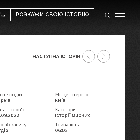
М
РОЗКАЖИ СВОЮ ІСТОРІЮ
ИЛИ
НАСТУПНА ІСТОРІЯ
сце подій:
Місце інтерв'ю:
арків
Київ
та інтерв'ю:
Категорія:
.09.2022
Історії мирних
осіб запису:
Тривалість:
удіо
06:02