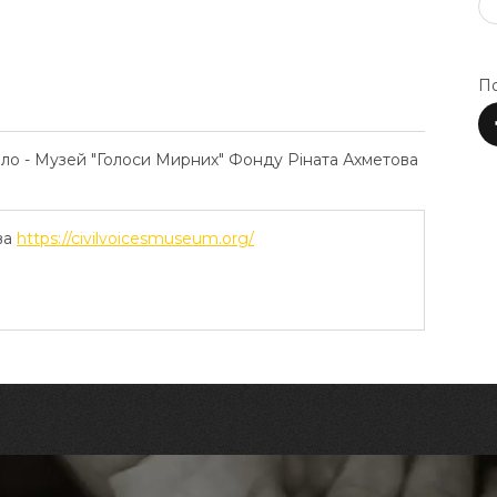
По
ело - Музей "Голоси Мирних" Фонду Ріната Ахметова
ва
https://civilvoicesmuseum.org/