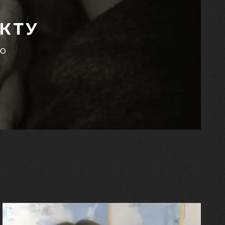
КТУ
єю