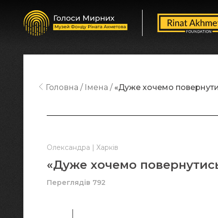
Головна
Імена
«Дуже хочемо повернутис
Олександра | Харків
«Дуже хочемо повернутись
Переглядів 792