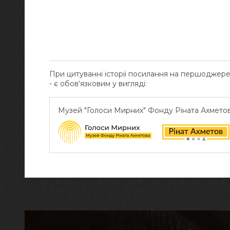
При цитуванні історії посилання на першоджер
- є обов‘язковим у вигляді:
Музей "Голоси Мирних" Фонду Ріната Ахмето