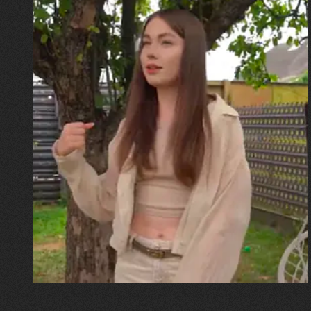
30.07.2026
Калина, Дарина та Віра Папроцькі
"Хвиля була, як від моря,
прозора і велика… Я ледве
встигла схопити племінницю"