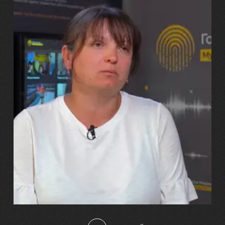
29.07.2026
Марина, Ваїд та Аміна Харченко
"Попри всі втрати, ми не
зламалися: тепер я бачу
свого вбитого чоловіка у
наших дітях"