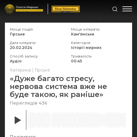
Місце подій:
Місце інтерв'ю:
Гірське
Кам'янське
Дата інтерв'ю:
Категорія:
20.02.2024
Історії мирних
Спосіб запису:
Тривалість:
Аудіо
00:45
Катерина | Гірське
«Дуже багато стресу,
нервова система вже не
буде такою, як раніше»
Переглядів 436