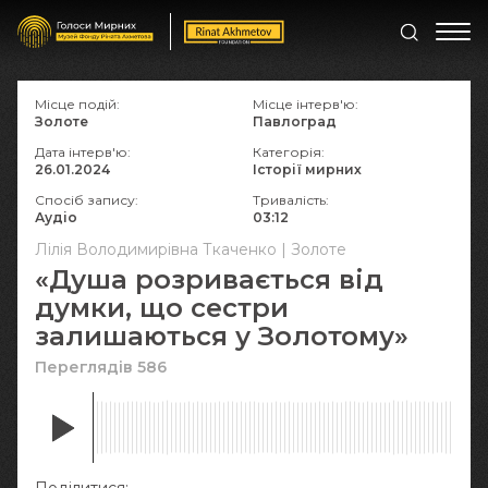
Місце подій:
Місце інтерв'ю:
Золоте
Павлоград
Дата інтерв'ю:
Категорія:
26.01.2024
Історії мирних
Спосіб запису:
Тривалість:
Аудіо
03:12
Лілія Володимирівна Ткаченко | Золоте
«Душа розривається від
думки, що сестри
залишаються у Золотому»
Переглядів 586