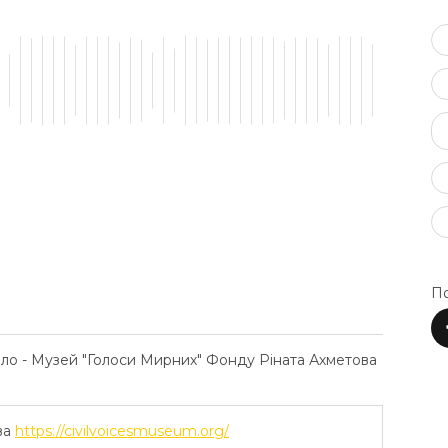
По
ело - Музей "Голоси Мирних" Фонду Ріната Ахметова
ва
https://civilvoicesmuseum.org/