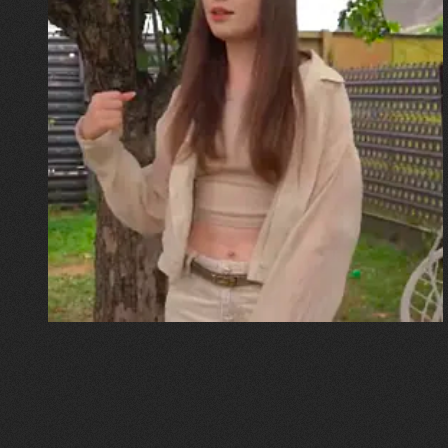
30.07.2026
Калина, Дарина та Віра Папроцькі
"Хвиля була, як від моря,
прозора і велика… Я ледве
встигла схопити племінницю"