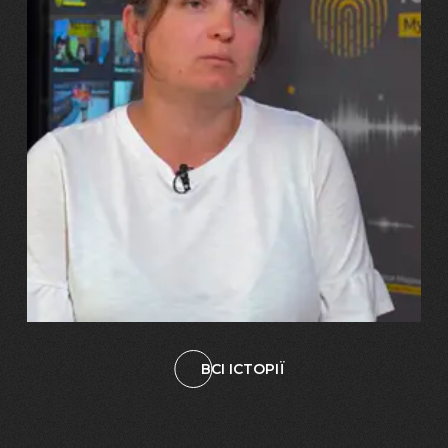
29.07.2026
Марина, Ваїд та Аміна Харченко
"Попри всі втрати, ми не
зламалися: тепер я бачу
свого вбитого чоловіка у
наших дітях"
ВСІ ІСТОРІЇ