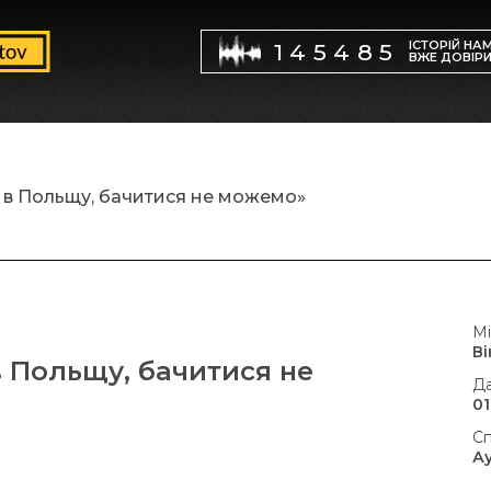
ІСТОРІЙ НА
145485
ВЖЕ ДОВІР
и в Польщу, бачитися не можемо»
Мі
В
в Польщу, бачитися не
Да
01
Сп
А