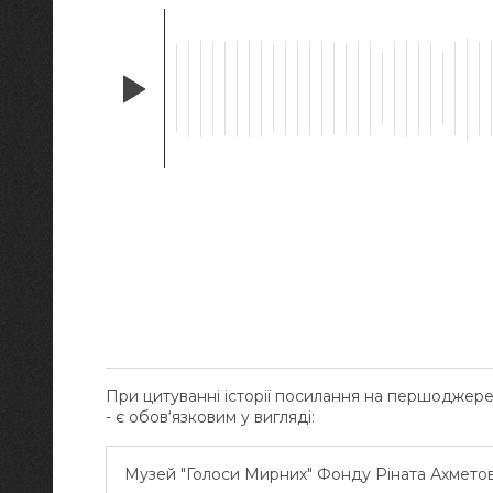
При цитуванні історії посилання на першоджер
- є обов‘язковим у вигляді:
Музей "Голоси Мирних" Фонду Ріната Ахмето