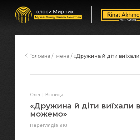
Головна
Імена
«Дружина й діти виїхал
Олег | Вінниця
«Дружина й діти виїхали 
можемо»
Переглядів 910