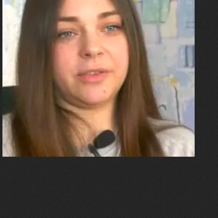
27.07.2026
Олександра Лініченко
"Я перенесла 11 операцій, та
плакала від фантомного
болю. Але маленька донька
бере за руку і змушує йти
далі"