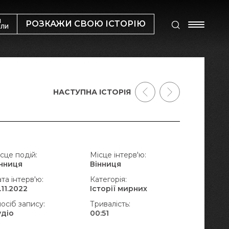
М
РОЗКАЖИ СВОЮ ІСТОРІЮ
ИЛИ
НАСТУПНА ІСТОРІЯ
сце подій:
Місце інтерв'ю:
інниця
Вінниця
та інтерв'ю:
Категорія:
.11.2022
Історії мирних
осіб запису:
Тривалість:
удіо
00:51