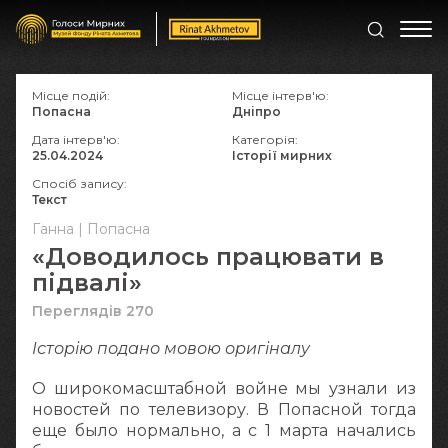
Місце подій:
Місце інтерв'ю:
Попасна
Дніпро
Дата інтерв'ю:
Категорія:
25.04.2024
Історії мирних
Спосіб запису:
Текст
Ганна | Попасна
«Доводилось працювати в
підвалі»
Переглядів 270
Історію подано мовою оригіналу
О широкомасштабной войне мы узнали из
новостей по телевизору. В Попасной тогда
еще было нормально, а с 1 марта начались