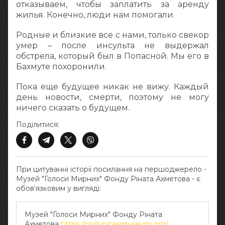
отказываем, чтобы заплатить за аренду
жилья. Конечно, люди нам помогали.
Родные и близкие все с нами, только свекор
умер – после инсульта не выдержал
обстрела, который был в Попасной. Мы его в
Бахмуте похоронили.
Пока еще будущее никак не вижу. Каждый
день новости, смерти, поэтому не могу
ничего сказать о будущем.
Поділитися:
При цитуванні історії посилання на першоджерело -
Музей "Голоси Мирних" Фонду Ріната Ахметова - є
обов‘язковим у вигляді:
Музей "Голоси Мирних" Фонду Ріната
Ахметова
https://civilvoicesmuseum.org/