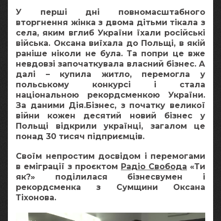
У перші дні повномасштабного
вторгнення жінка з двома дітьми тікала з
села, яким вглиб України їхали російські
війська. Оксана виїхала до Польщі, в якій
раніше ніколи не була. Та попри це вже
невдовзі започаткувала власний бізнес. А
далі – купила житло, перемогла у
польському конкурсі і стала
національною рекордсменкою України.
За даними Дія.Бізнес, з початку великої
війни кожен десятий новий бізнес у
Польщі відкрили українці, загалом це
понад 30 тисяч підприємців.
Своїм непростим досвідом і перемогами
в еміграції з проєктом
Радіо Свобода
«Ти
як?» поділилася бізнесвумен і
рекордсменка з Сумщини Оксана
Тіхонова.