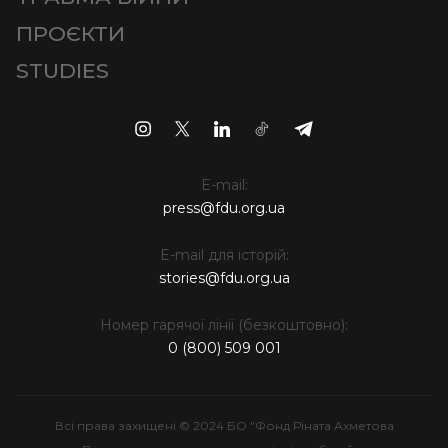
ПРОЄКТИ
STUDIES
E-mail:
press@fdu.org.ua
E-mail для історій:
stories@fdu.org.ua
Номер гарячої лінії (безкоштовно):
0 (800) 509 001
Всі права захищені © 2024 БО "Фонд Ріната Ахметова