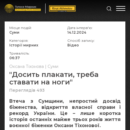
Місце подій:
Дата інтерв'ю:
Суми
14.12.2024
Категорія:
Спосіб запису:
Історії мирних
Відео
Тривалість:
06:37
Оксана Тіхонова | Суми
"Досить плакати, треба
ставати на ноги"
Переглядів 493
Втеча з Сумщини, непростий досвід
біженства, відкриття власної справи і
рекорд України. Це – лише коротка
історія останніх майже трьох років життя
воєнної біженки Оксани Тіхонової.