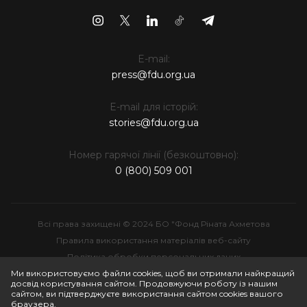
E-mail:
press@fdu.org.ua
E-mail для історій:
stories@fdu.org.ua
Номер гарячої лінії (безкоштовно):
0 (800) 509 001
Всі права захищені © 2024 БО "Фонд Ріната Ахметова
Правила використання матеріалів веб-сайту
Політика обробки персональних даних
Інтелектуальна власність
Ми використовуємо файли cookies, щоб ви отримали найкращий
досвід користування сайтом. Продовжуючи роботу із нашим
сайтом, ви підтверджуєте використання сайтом cookies вашого
браузера.