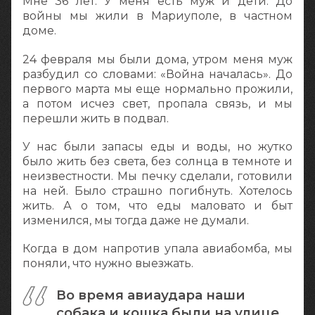
Мне 36 лет. У меня есть муж и дети. До
войны мы жили в Мариуполе, в частном
доме.
24 февраля мы были дома, утром меня муж
разбудил со словами: «Война началась». До
первого марта мы еще нормально прожили,
а потом исчез свет, пропала связь, и мы
перешли жить в подвал.
У нас были запасы еды и воды, но жутко
было жить без света, без солнца в темноте и
неизвестности. Мы печку сделали, готовили
на ней. Было страшно погибнуть. Хотелось
жить. А о том, что еды маловато и быт
изменился, мы тогда даже не думали.
Когда в дом напротив упала авиабомба, мы
поняли, что нужно выезжать.
Во время авиаудара наши
собака и кошка были на улице.