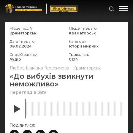
Місце подій:
Місце інтерв'ю:
Краматорськ
Краматорськ
Дата інтерв'ю:
Категорія:
08.02.2024
Історії мирних
Спосіб запису:
Тривалість:
Аудіо
01:14
Любов Іванівна Герасимова | Краматорськ
«До вибухів звикнути
неможливо»
Переглядів 389
Поділитися: