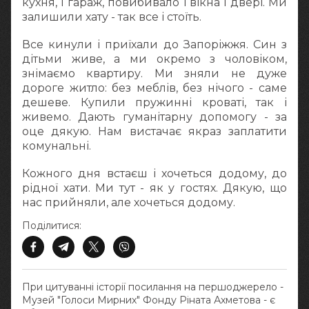
кухня, і гараж, повибивало і вікна і двері. Ми
залишили хату - так все і стоїть.
Все кинули і приїхали до Запоріжжя. Син з
дітьми живе, а ми окремо з чоловіком,
знімаємо квартиру. Ми зняли не дуже
дороге житло: без меблів, без нічого - саме
дешеве. Купили пружинні кроваті, так і
живемо. Дають гуманітарну допомогу - за
оце дякую. Нам вистачає якраз заплатити
комунальні.
Кожного дня встаєш і хочеться додому, до
рідної хати. Ми тут - як у гостях. Дякую, що
нас прийняли, але хочеться додому.
Поділитися:
При цитуванні історії посилання на першоджерело -
Музей "Голоси Мирних" Фонду Ріната Ахметова - є