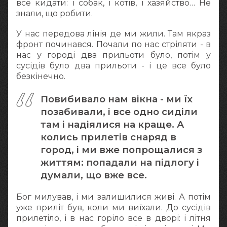
все кидати: і собак, і котів, і хазяйство… Не
знали, що робити.
У нас передова лінія де ми жили. Там якраз
фронт починався. Почали по нас стріляти - в
нас у городі два прильоти було, потім у
сусідів було два прильоти - і це все було
безкінечно.
Повибивало нам вікна - ми їх
позабивали, і все одно сиділи
там і надіялися на краще. А
колись прилетів снаряд в
город, і ми вже попрощалися з
життям: попадали на підлогу і
думали, що вже все.
Бог милував, і ми залишилися живі. А потім
уже приліт був, коли ми виїхали. До сусідів
прилетіло, і в нас горіло все в дворі: і літня