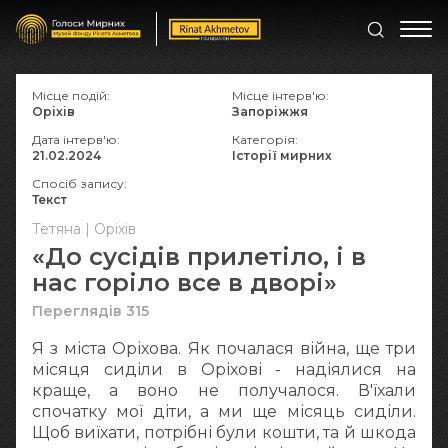
Місце подій:
Місце інтерв'ю:
Оріхів
Запоріжжя
Дата інтерв'ю:
Категорія:
21.02.2024
Історії мирних
Спосіб запису:
Текст
Тетяна | Оріхів
«До сусідів прилетіло, і в
нас горіло все в дворі»
Переглядів 315
Я з міста Оріхова. Як почалася війна, ще три
місяця сиділи в Оріхові - надіялися на
краще, а воно не получалося. В'їхали
спочатку мої діти, а ми ще місяць сиділи.
Щоб виїхати, потрібні були кошти, та й шкода