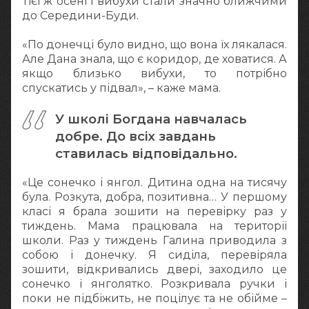
Тієї ж осені і вибухи стали значно ближчими
до Середини-Буди.
«По донечці було видно, що вона їх лякалася.
Але Дана знала, що є коридор, де ховатися. А
якщо близько вибухи, то потрібно
спускатись у підвал», – каже мама.
У школі Богдана навчалась
добре. До всіх завдань
ставилась відповідально.
«Це сонечко і янгол. Дитина одна на тисячу
була. Розкута, добра, позитивна… У першому
класі я брала зошити на перевірку раз у
тиждень. Мама працювала на території
школи. Раз у тиждень Галина приводила з
собою і донечку. Я сиділа, перевіряла
зошити, відкривались двері, заходило це
сонечко і янголятко. Розкривала ручки і
поки не підбіжить, не поцілує та не обійме –