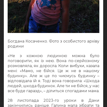
Богдана Косаченко. Фото з особистого архіву
родини
«Не з кожною людиною можна було
поговорити, як із нею. Вона по-серйозному
розмовляла, як доросла. Коли вибухи, казала
мені: «Мамо, не бійся. Це ж не в нашому
будинку». Але ж це по чиємусь будинку –
відповідала їй я. Тоді вона говорила: «Шкода
людей, шкода будинок. Але ти не бійся, у нас
все буде гаразд», – ділиться спогадами мама.
28 листопада 2023-го уроки в Дани
закінчились раніше. Галина мала зібрати та