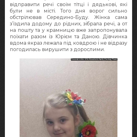
відправити речі своїм тітці і дядькові, які
були не в місті. Того дня ворог сильно
обстрілював Середино-Буду. Жінка сама
з’їздила додому до рідних, зібрала речі, а от
на пошту та у крамницю вже запропонувала
поїхати разом із Юрієм та Даною. Дівчинка
вдома якраз лежала під ковдрою і не відразу
погодилась вирушити з дорослими.