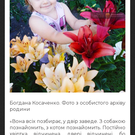
Богдана Косаченко. Фото з особистого архіву
родини
«Вона всіх позбирає, у двір заведе. З собакою
познайомить, з котом познайомить. Постійно
хвіртка відчинена, двері відчинені, бо