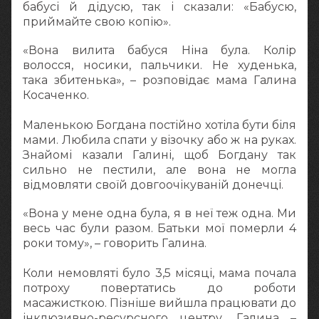
бабусі й дідусю, так і сказали: «Бабусю,
приймайте свою копію».
«Вона вилита бабуся Ніна була. Колір
волосся, носики, пальчики. Не худенька,
така збитенька», – розповідає мама Галина
Косаченко.
Маленькою Богдана постійно хотіла бути біля
мами. Любила спати у візочку або ж на руках.
Знайомі казали Галині, щоб Богдану так
сильно не пестили, але вона не могла
відмовляти своїй довгоочікуваній донечці.
«Вона у мене одна була, я в неї теж одна. Ми
весь час були разом. Батьки мої померли 4
роки тому», – говорить Галина.
Коли немовляті було 3,5 місяці, мама почала
потроху повертатись до роботи
масажисткою. Пізніше вийшла працювати до
інклюзивно-ресурсного центру. Галина –