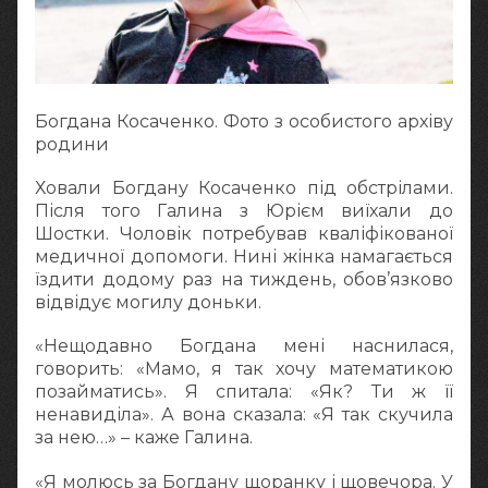
Богдана Косаченко. Фото з особистого архіву
родини
Ховали Богдану Косаченко під обстрілами.
Після того Галина з Юрієм виїхали до
Шостки. Чоловік потребував кваліфікованої
медичної допомоги. Нині жінка намагається
їздити додому раз на тиждень, обов’язково
відвідує могилу доньки.
«Нещодавно Богдана мені наснилася,
говорить: «Мамо, я так хочу математикою
позайматись». Я спитала: «Як? Ти ж її
ненавиділа». А вона сказала: «Я так скучила
за нею…» – каже Галина.
«Я молюсь за Богдану щоранку і щовечора. У