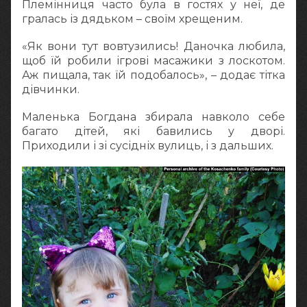
Племінниця часто була в гостях у неї, де
гралась із дядьком – своїм хрещеним.
«Як вони тут вовтузились! Даночка любила,
щоб їй робили ігрові масажики з лоскотом.
Аж пищала, так їй подобалось», – додає тітка
дівчинки.
Маленька Богдана збирала навколо себе
багато дітей, які бавились у дворі.
Приходили і зі сусідніх вулиць, і з дальших.