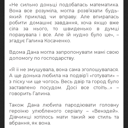
«Не сильно доньці подобалась математика.
Вона все розуміла, могла розв’язати будь-
який приклад чи вправу. Але впиралась
робити домашнє завдання, хоча якщо вже
сіла за нього, то швиденько в думці
порахувала і все. Але їй нудно було це», –
згадує Галина Косаченко.
Вдома Дана могла запропонувати мамі свою
допомогу по господарству.
«Я її не змушувала, вона сама зголошувалася.
А ще донька любила на подвір’ї «готувати» –
з піску чи ще чогось. Весь двір та город було
заставлено посудом. Досі все стоїть…» –
говорить Галина.
Також Дана любила пародіювати головну
героїню улюбленого серіалу – «Венздей».
Дівчинці хотілось мати такий же стиль та
вбрання, як вона.