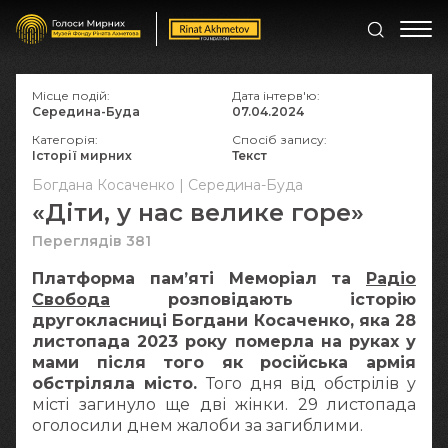
Місце подій:
Дата інтерв'ю:
Середина-Буда
07.04.2024
Категорія:
Спосіб запису:
Історії мирних
Текст
Богдана Косаченко | Середина-Буда
«Діти, у нас велике горе»
Переглядів 381
Платформа памʼяті Меморіал та
Радіо
Свобода
розповідають історію
другокласниці Богдани Косаченко, яка 28
листопада 2023 року померла на руках у
мами після того як російська армія
обстріляла місто.
Того дня від обстрілів у
місті загинуло ще дві жінки. 29 листопада
оголосили днем жалоби за загиблими.