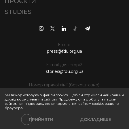
ПРОЄКТИ
STUDIES
E-mail:
press@fdu.org.ua
E-mail для історій:
stories@fdu.org.ua
Номер гарячої лінії (безкоштовно):
0 (800) 509 001
Ми використовуємо файли cookies, щоб ви отримали найкращий
досвід користування сайтом. Продовжуючи роботу із нашим
сайтом, ви підтверджуєте використання сайтом cookies вашого
браузера.
Всі права захищені © 2024 БО "Фонд Ріната Ахметова
ПРИЙНЯТИ
ДОКЛАДНІШЕ
Політики сайту
Правила використання матеріалів веб-сайту
Політика обробки персональних даних