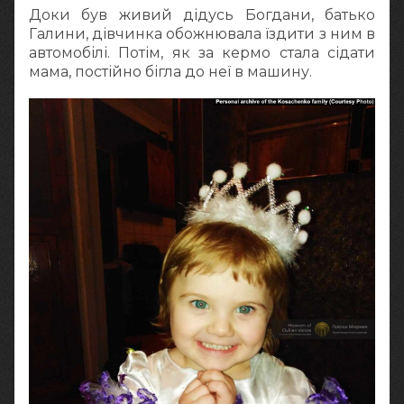
Доки був живий дідусь Богдани, батько
Галини, дівчинка обожнювала їздити з ним в
автомобілі. Потім, як за кермо стала сідати
мама, постійно бігла до неї в машину.