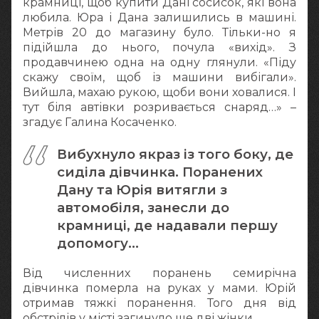
крамниці, щоб купити Дані сосисок, які вона
любила. Юра і Дана залишились в машині.
Метрів 20 до магазину було. Тільки-но я
підійшла до нього, почула «вихід». З
продавчинею одна на одну глянули. «Піду
скажу своїм, щоб із машини вибігали».
Вийшла, махаю рукою, щоби вони ховалися. І
тут біля автівки розривається снаряд…» –
згадує Галина Косаченко.
Вибухнуло якраз із того боку, де
сиділа дівчинка. Поранених
Дану та Юрія витягли з
автомобіля, занесли до
крамниці, де надавали першу
допомогу…
Від численних поранень семирічна
дівчинка померла на руках у мами. Юрій
отримав тяжкі поранення. Того дня від
обстрілів у місті загинуло ще дві жінки.