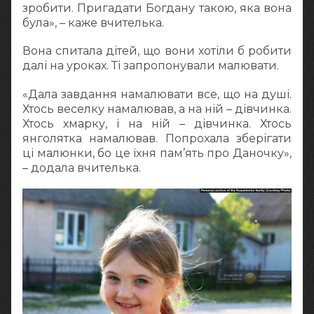
зробити. Пригадати Богдану такою, яка вона
була», – каже вчителька.
Вона спитала дітей, що вони хотіли б робити
далі на уроках. Ті запропонували малювати.
«Дала завдання намалювати все, що на душі.
Хтось веселку намалював, а на ній – дівчинка.
Хтось хмарку, і на ній – дівчинка. Хтось
янголятка намалював. Попрохала зберігати
ці малюнки, бо це їхня пам’ять про Даночку»,
– додала вчителька.