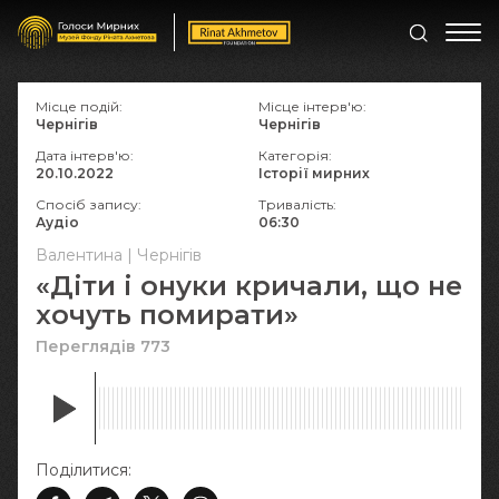
Місце подій:
Місце інтерв'ю:
Чернігів
Чернігів
Дата інтерв'ю:
Категорія:
20.10.2022
Історії мирних
Спосіб запису:
Тривалість:
Аудіо
06:30
Валентина | Чернігів
«Діти і онуки кричали, що не
хочуть помирати»
Переглядів 773
Поділитися: