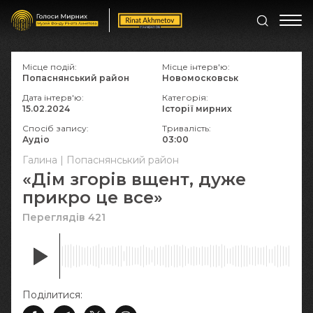
Місце подій:
Місце інтерв'ю:
Попаснянський район
Новомосковськ
Дата інтерв'ю:
Категорія:
15.02.2024
Історії мирних
Спосіб запису:
Тривалість:
Аудіо
03:00
Галина | Попаснянський район
«Дім згорів вщент, дуже
прикро це все»
Переглядів 421
Поділитися: