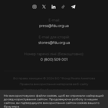
E-mail:
press@fdu.org.ua
E-mail для історій:
stories@fdu.org.ua
Номер гарячої лінії (безкоштовно):
0 (800) 509 001
Всі права захищені © 2024 БО "Фонд Ріната Ахметова
Правила використання матеріалів веб-сайту
Політика обробки персональних даних
Інтелектуальна власність
Ми використовуємо файли cookies, щоб ви отримали найкращий
досвід користування сайтом. Продовжуючи роботу із нашим
сайтом, ви підтверджуєте використання сайтом cookies вашого
браузера.