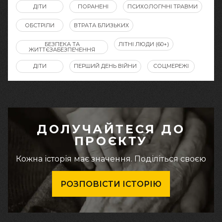
ДІТИ
ПОРАНЕНІ
ПСИХОЛОГІЧНІ ТРАВМИ
ОБСТРІЛИ
ВТРАТА БЛИЗЬКИХ
БЕЗПЕКА ТА
ЛІТНІ ЛЮДИ (60+)
ЖИТТЄЗАБЕЗПЕЧЕННЯ
ДІТИ
ПЕРШИЙ ДЕНЬ ВІЙНИ
СОЦМЕРЕЖІ
ДОЛУЧАЙТЕСЯ ДО
ПРОЄКТУ
Кожна історія має значення. Поділіться своєю
РОЗПОВІСТИ ІСТОРІЮ