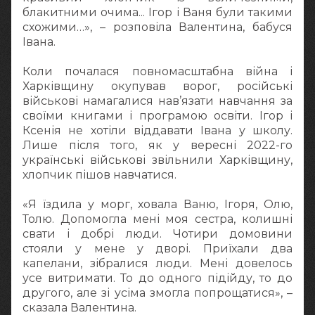
блакитними очима... Ігор і Ваня були такими
схожими…», – розповіла Валентина, бабуся
Івана.
Коли почалася повномасштабна війна і
Харківщину окупував ворог, російські
військові намагалися нав’язати навчання за
своїми книгами і програмою освіти. Ігор і
Ксенія не хотіли віддавати Івана у школу.
Лише після того, як у вересні 2022-го
українські військові звільнили Харківщину,
хлопчик пішов навчатися.
«Я їздила у морг, ховала Ваню, Ігоря, Олю,
Толю. Допомогла мені моя сестра, колишні
свати і добрі люди. Чотири домовини
стояли у мене у дворі. Приїхали два
капелани, зібралися люди. Мені довелось
усе витримати. То до одного підійду, то до
другого, але зі усіма змогла попрощатися», –
сказала Валентина.