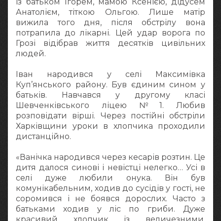
із батьком Ігорем, мамою Ксенією, дідусем
Анатолієм, тіткою Ольгою. Лише матір
вижила того дня, після обстрілу вона
потрапила до лікарні. Цей удар ворога по
Грозі відібрав життя десятків цивільних
людей.
Іван народився у селі Максимівка
Куп’янського району. Був єдиним сином у
батьків. Навчався у другому класі
Шевченківського ліцею №1. Любив
розповідати вірші. Через постійні обстріли
Харківщини уроки в хлопчика проходили
дистанційно.
«Ванічка народився через кесарів розтин. Це
дитя далося синові і невістці нелегко… Усі в
селі дуже любили онука. Він був
комунікабельним, ходив до сусідів у гості, не
соромився і не боявся дорослих. Часто з
батьками ходив у ліс по гриби. Дуже
красивий хлопчик із величезними,