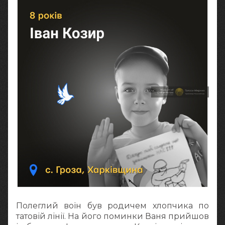
Полеглий воїн був родичем хлопчика по
татовій лінії. На його поминки Ваня прийшов