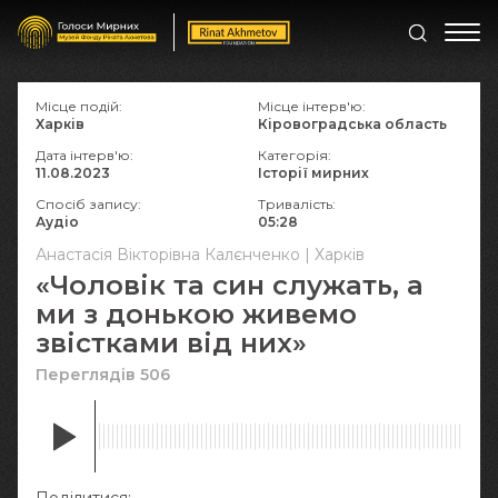
Місце подій:
Місце інтерв'ю:
Харків
Кіровоградська область
Дата інтерв'ю:
Категорія:
11.08.2023
Історії мирних
Спосіб запису:
Тривалість:
Аудіо
05:28
Анастасія Вікторівна Калєнченко | Харків
«Чоловік та син служать, а
ми з донькою живемо
звістками від них»
Переглядів 506