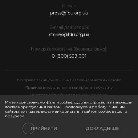
E-mail:
press@fdu.org.ua
E-mail для історій:
stories@fdu.org.ua
Номер гарячої лінії (безкоштовно):
0 (800) 509 001
Всі права захищені © 2024 БО "Фонд Ріната Ахметова
Правила використання матеріалів веб-сайту
Політика обробки персональних даних
Інтелектуальна власність
Ми використовуємо файли cookies, щоб ви отримали найкращий
досвід користування сайтом. Продовжуючи роботу із нашим
сайтом, ви підтверджуєте використання сайтом cookies вашого
браузера.
ПРИЙНЯТИ
ДОКЛАДНІШЕ
Політики сайту