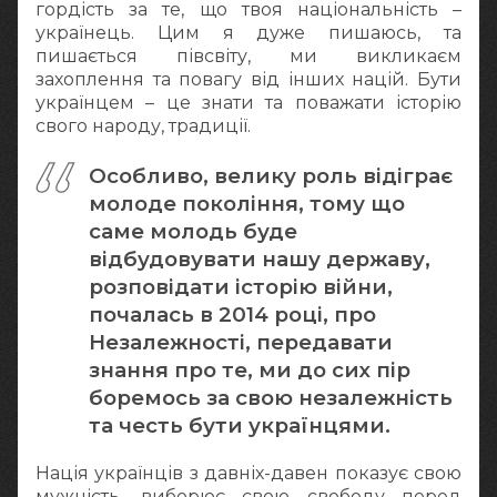
гордість за те, що твоя національність –
українець. Цим я дуже пишаюсь, та
пишається півсвіту, ми викликаєм
захоплення та повагу від інших націй. Бути
українцем – це знати та поважати історію
свого народу, традиції.
Особливо, велику роль відіграє
молоде покоління, тому що
саме молодь буде
відбудовувати нашу державу,
розповідати історію війни,
почалась в 2014 році, про
Незалежності, передавати
знання про те, ми до сих пір
боремось за свою незалежність
та честь бути українцями.
Нація українців з давніх-давен показує свою
мужність, виборює свою свободу перед