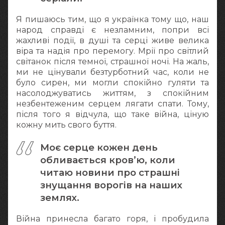
Я пишаюсь тим, що я українка тому що, наш
народ справді є незламним, попри всі
жахливі події, в душі та серці живе велика
віра та надія про перемогу. Мрії про світлий
світанок після темної, страшної ночі. На жаль,
ми не цінували безтурботний час, коли не
було сирен, ми могли спокійно гуляти та
насолоджуватись життям, з спокійним
незбентеженим серцем лягати спати. Тому,
після того я відчула, що таке війна, ціную
кожну мить свого буття.
Моє серце кожен день
обливається кров’ю, коли
читаю новини про страшні
знущання ворогів на наших
землях.
Війна принесла багато горя, і пробудила