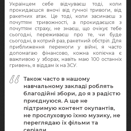
Українцем себе відчуваєш тоді, коли
прокидаєшся вночі від гучної тривоги, від
ракетних атак. Це тоді, коли засинаєш з
почуттям тривожності, а прокидаєшся з
почуттям страху, не знаєш, що очікує тебе
сьогодні, переживаєш про те, чи буде
сьогодні, в котрий раз, ракетний обстріл. Для
приближення перемоги у війні, я часто
допомагаю фінансово, кожна копієчка є
важливою у зборах, навіть маю 100 останніх
гривень, я віддам їх на ЗСУ.
Також часто в нашому
навчальному закладі роблять
благодійні збори, до я з радістю
приєднуюся. А ще не
підтримую контент окупантів,
не прослуховую їхню музику, не
переглядаю їх фільми та
серіали.