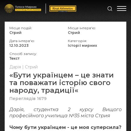
Місце подій:
Місце інтерв'ю:
Стрий
Стрий
Дата інтерв'ю:
Категорія:
12.10.2023
Історії мирних
Спосіб запису:
Текст
Дарія | Стрий
«Бути українцем – це знати
та поважати історію свого
народу, традиції«
Переглядів 1679
Дарія, студентка 2 курсу Вищого
професійного училища №35 міста Стрия
Чому бути українцем - це моя суперсила?