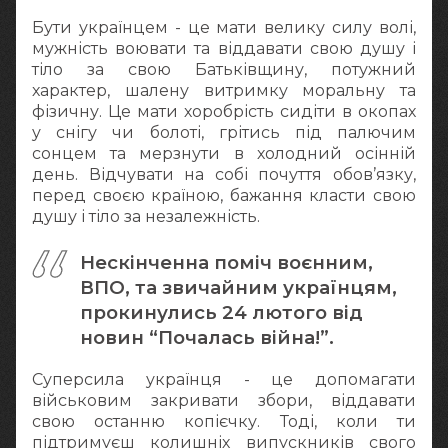
Бути українцем - це мати велику силу волі,
мужність воювати та віддавати свою душу і
тіло за свою Батьківщину, потужний
характер, шалену витримку моральну та
фізичну. Це мати хоробрість сидіти в окопах
у снігу чи болоті, грітись під палючим
сонцем та мерзнути в холодний осінній
день. Відчувати на собі почуття обов’язку,
перед своєю країною, бажання класти свою
душу і тіло за незалежність.
Нескінченна поміч воєнним,
ВПО, та звичайним українцям,
прокинулись 24 лютого від
новин “Почалась війна!”.
Суперсила українця - це допомагати
військовим закривати збори, віддавати
свою останню копієчку. Тоді, коли ти
підтримуєш колишніх випускників свого