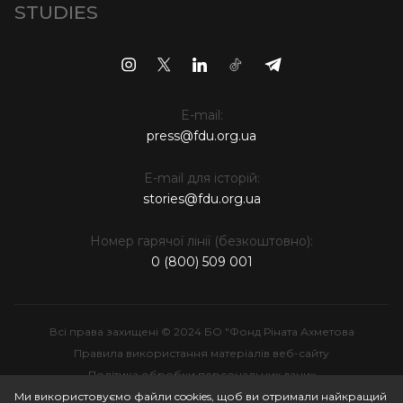
STUDIES
E-mail:
press@fdu.org.ua
E-mail для історій:
stories@fdu.org.ua
Номер гарячої лінії (безкоштовно):
0 (800) 509 001
Всі права захищені © 2024 БО "Фонд Ріната Ахметова
Правила використання матеріалів веб-сайту
Політика обробки персональних даних
Інтелектуальна власність
Ми використовуємо файли cookies, щоб ви отримали найкращий