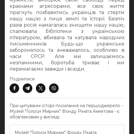
країнами агресорами, все своє життя
прагнуть позбавитись українців та стерти
нашу націю з лиця землі та історії. Безліч
разів росія намагалась знищити нашу націю,
спалювала бібліотеки з українською
літературою, вбивала та катувала народних
письменників. Будь-що українське
заборонялось та зневажалось, особливо в
часи СРСР. Але ми залишаємось
незламними, боротьба триває і ми
перемагаємо завжди і всюди.
Поділитися:
При цитуванні історії посилання на першоджерело -
Музей "Голоси Мирних" Фонду Ріната Ахметова - є
обов‘язковим у вигляді:
Музей "Голоси Мирних" Фонду Ріната