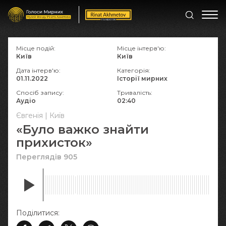
Місце подій:
Місце інтерв'ю:
Київ
Київ
Дата інтерв'ю:
Категорія:
01.11.2022
Історії мирних
Спосіб запису:
Тривалість:
Аудіо
02:40
Євгенія | Київ
«Було важко знайти
прихисток»
Переглядів 905
Поділитися: