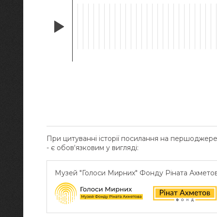
При цитуванні історії посилання на першоджер
- є обов‘язковим у вигляді:
Музей "Голоси Мирних" Фонду Ріната Ахмето