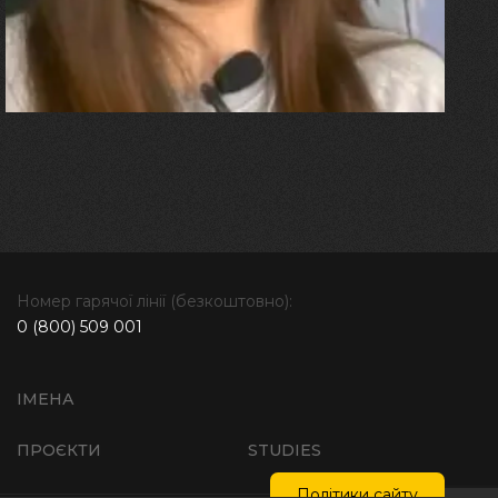
болю. Але маленька донька
бере за руку і змушує йти
далі"
Номер гарячої лінії (безкоштовно):
0 (800) 509 001
ІМЕНА
ПРОЄКТИ
STUDIES
Політики сайту