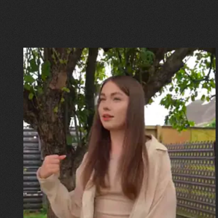
30.07.2026
Калина, Дарина та Віра Папроцькі
"Хвиля була, як від моря,
прозора і велика… Я ледве