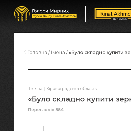
Головна
Імена
«Було складно купити зе
Тетяна | Кіровоградська область
«Було складно купити зерн
Переглядів 584