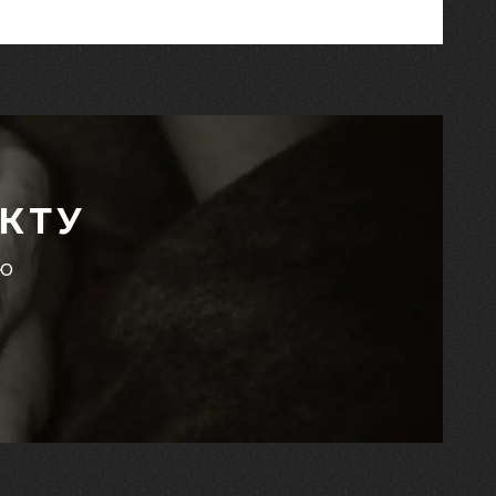
КТУ
єю