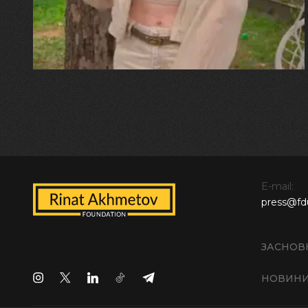
встигла схопити племінницю"
E-mail:
press@fd
ЗАСНОВ
НОВИН