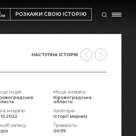
М
РОЗКАЖИ СВОЮ ІСТОРІЮ
ИЛИ
НАСТУПНА ІСТОРІЯ
сце подій:
Місце інтерв'ю:
іровоградська
Кіровоградська
бласть
область
та інтерв'ю:
Категорія:
.10.2022
Історії мирних
осіб запису:
Тривалість:
удіо
00:59