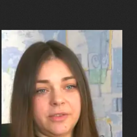
27.07.2026
Олександра Лініченко
"Я перенесла 11 операцій, та
плакала від фантомного