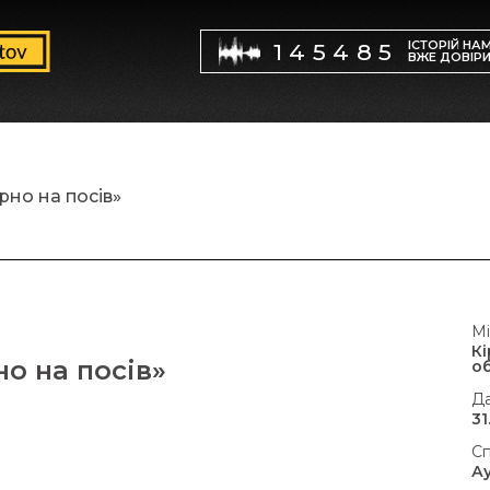
ІСТОРІЙ НА
145485
ВЖЕ ДОВІР
рно на посів»
Мі
К
о на посів»
о
Да
31
Сп
А