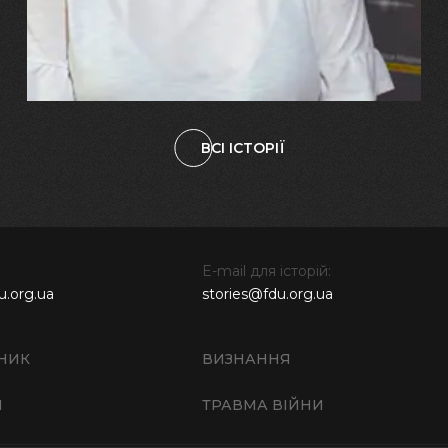
свого вбитого чоловіка у
наших дітях"
ВСІ ІСТОРІЇ
E-mail для історій:
u.org.ua
stories@fdu.org.ua
НИК
ВИЗНАННЯ
И
ТРАВМА ВІЙНИ