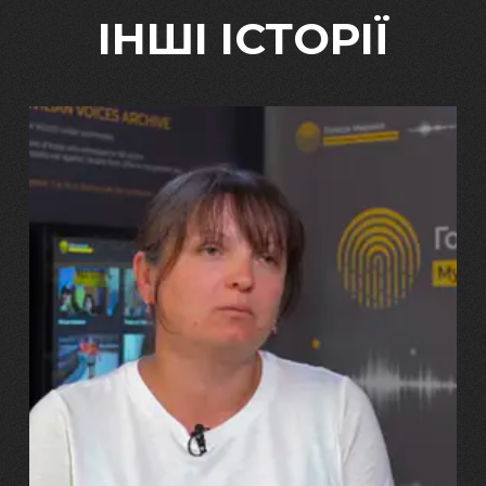
ІНШІ ІСТОРІЇ
29.07.2026
Марина, Ваїд та Аміна Харченко
"Попри всі втрати, ми не
зламалися: тепер я бачу