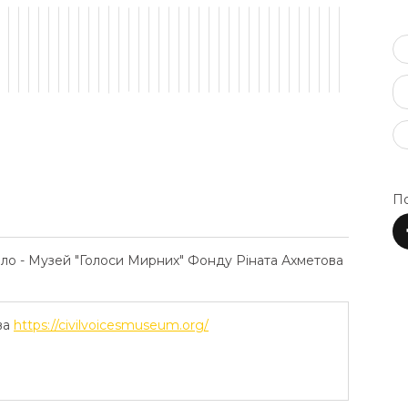
По
ело - Музей "Голоси Мирних" Фонду Ріната Ахметова
ва
https://civilvoicesmuseum.org/