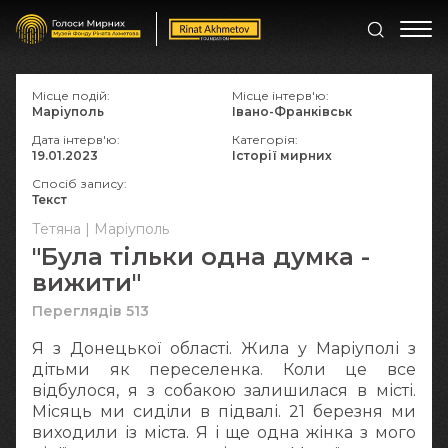
Місце подій:
Місце інтерв'ю:
Маріуполь
Івано-Франківськ
Дата інтерв'ю:
Категорія:
19.01.2023
Історії мирних
Спосіб запису:
Текст
Тетяна | Маріуполь
"Була тільки одна думка -
вижити"
Переглядів 513
Я з Донецької області. Жила у Маріуполі з
дітьми як переселенка. Коли це все
відбулося, я з собакою залишилася в місті.
Місяць ми сиділи в підвалі. 21 березня ми
виходили із міста. Я і ще одна жінка з мого