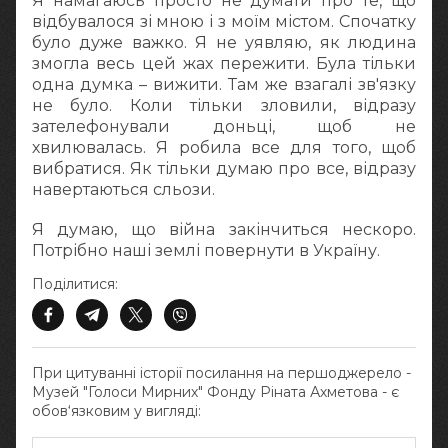
Я намагаюсь просто не думати про те, що
відбувалося зі мною і з моїм містом. Спочатку
було дуже важко. Я не уявляю, як людина
змогла весь цей жах пережити. Була тільки
одна думка – вижити. Там же взагалі зв'язку
не було. Коли тільки зловили, відразу
зателефонували доньці, щоб не
хвилювалась. Я робила все для того, щоб
вибратися. Як тільки думаю про все, відразу
навертаються сльози.
Я думаю, що війна закінчиться нескоро.
Потрібно наші землі повернути в Україну.
Поділитися:
При цитуванні історії посилання на першоджерело -
Музей "Голоси Мирних" Фонду Ріната Ахметова - є
обов‘язковим у вигляді: