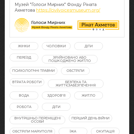
Музей "Голоси Мирних" Фонду Ріната
Ахметова
https://civilvoicesmuseum.org/
ЖІНКИ
ЧОЛОВІКИ
ДІТИ
ПЕРЕЇЗД
ЗРУЙНОВАНО АБО
ПОШКОДЖЕНО ЖИТЛО
ПСИХОЛОГІЧНІ ТРАВМИ
ОБСТРІЛИ
ВТРАТА РОБОТИ
БЕЗПЕКА ТА
ЖИТТЄЗАБЕЗПЕЧЕННЯ
ВОДА
ЗДОРОВ'Я
ЖИТЛО
РОБОТА
ДІТИ
ВНУТРІШНЬО ПЕРЕМІЩЕНІ
ПЕРШИЙ ДЕНЬ ВІЙНИ
ОСОБИ
ОБСТРІЛИ МАРІУПОЛЯ
ЇЖА
ОКУПАЦІЯ