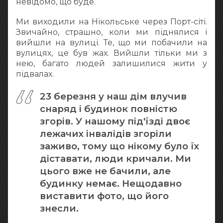
невідомо, що буде.
Ми виходили на Нікольське через Порт-сіті.
Звичайно, страшно, коли ми піднялися і
вийшли на вулиці. Те, що ми побачили на
вулицях, це був жах. Вийшли тільки ми з
нею, багато людей залишилися жити у
підвалах.
23 березня у наш дім влучив
снаряд і будинок повністю
згорів. У нашому під'їзді двоє
лежачих інвалідів згоріли
заживо, тому що нікому було їх
діставати, люди кричали. Ми
цього вже не бачили, але
будинку немає. Нещодавно
виставити фото, що його
знесли.