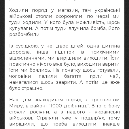
Ходили поряд у магазин, там українські
військові стояли охороняли, по черзі ми
туди ходили. У кого була можливість, щось
купували. А потім туди влучила бомба, його
розбомбили.
Із сусідкою, у неї двоє дітей, одна дитина
доросла, інша підліток із психічними
відхиленнями, ми вирішили виходити. Їсти
практично нічого вже було, виходити варити
їсти ми боялись. На початку щось готували,
чоловіки палили багаття, гріли чай,
намагалися щось зварити. А потім це вже
було страшно.
Наш дім знаходився поряд з проспектом
Миру, в районі "1000 дрібниць". З того боку
стояли росіяни, а з нашого - українські
військові. Стріляли уже у подвір'ях, тому
вирішили, що треба виходити, інакше