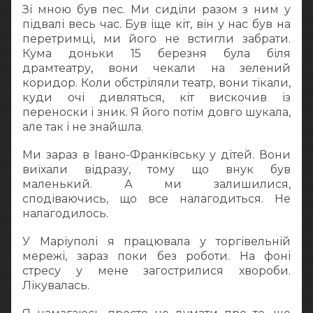
Зі мною був пес. Ми сиділи разом з ним у
підвалі весь час. Був іще кіт, він у нас був на
перетримці, ми його не встигли забрати.
Кума доньки 15 березня була біля
драмтеатру, вони чекали на зелений
коридор. Коли обстріляли театр, вони тікали,
куди очі дивляться, кіт вискочив із
переноски і зник. Я його потім довго шукала,
але так і не знайшла.
Ми зараз в Івано-Франківську у дітей. Вони
виїхали відразу, тому що внук був
маленький. А ми залишилися,
сподіваючись, що все налагодиться. Не
налагодилось.
У Маріуполі я працювала у торгівельній
мережі, зараз поки без роботи. На фоні
стресу у мене загострилися хвороби.
Лікувалась.