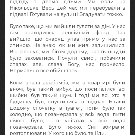
під'їзду з двома дітьми. Ми їхали на
Нікольське. Весь цей час ми перебували в
підвалі. Готували на вулиці. Згадувати тяжко.
Було таке, що ми вийшли гуляти за дім. У нас
там знаходився пенсійний фонд. Так
вийшло, що снаряд упав прямо у нас за
спиною. Не знаю, як ми живі залишилися.
Він рвонув, ми бігом додому, навіть нікуди
було заховатися. Почули свист, побачили
спалах, але, слава Богу, нас пронесло.
Нормально все обійшлось.
Коли впала авіабомба, ми в квартирі були
вночі, був такий вибух, що посипалися всі
шибки, був такий шум. І тоді ми всі, хто в
будинку був, спустилися в підвал. Бігали
додому спочатку в туалет, потім було так
холодно, що позамерзала у всіх вода, пити
нічого було, і в унітазах у всіх вода
позамерзала. Було тяжко. Сніг збирали,
розтоплювали. У кого що було, те і їли.