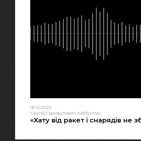
18.12.2022
Сергій Гарифулович Хабібуллін
«Хату від ракет і снарядів не