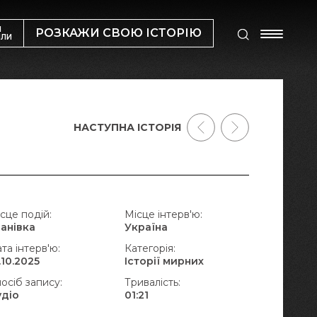
М
РОЗКАЖИ СВОЮ ІСТОРІЮ
ИЛИ
НАСТУПНА ІСТОРІЯ
сце подій:
Місце інтерв'ю:
ванівка
Україна
та інтерв'ю:
Категорія:
.10.2025
Історії мирних
осіб запису:
Тривалість:
удіо
01:21