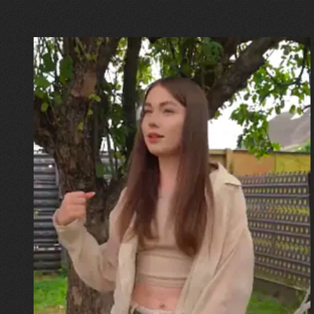
30.07.2026
Калина, Дарина та Віра Папроцькі
"Хвиля була, як від моря,
прозора і велика… Я ледве
встигла схопити племінницю"