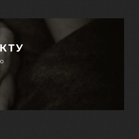
КТУ
єю