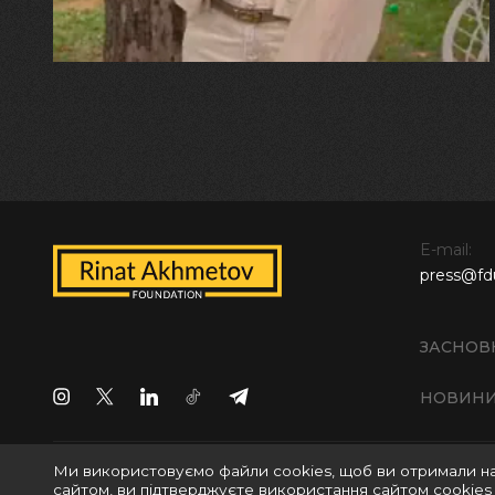
E-mail:
press@fd
ЗАСНОВ
НОВИН
Ми використовуємо файли cookies, щоб ви отримали н
Всі права захищені © 2024 БО "Фонд Ріната Ахметова
сайтом, ви підтверджуєте використання сайтом cookies