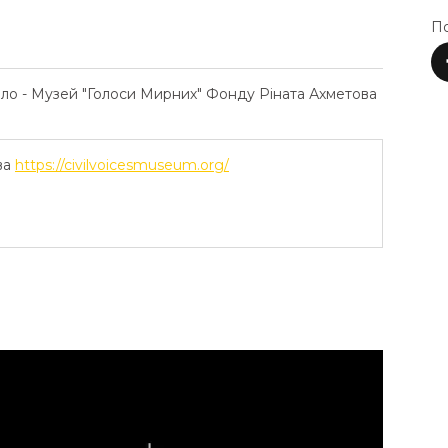
По
ело - Музей "Голоси Мирних" Фонду Ріната Ахметова
ва
https://civilvoicesmuseum.org/