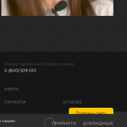
далі"
Номер гарячої лінії (безкоштовно):
0 (800) 509 001
ІМЕНА
ПРОЄКТИ
STUDIES
Політики сайту
з нашим
тика обробки персональних даних
Інтелектуальна власність
ПРИЙНЯТИ
ДОКЛАДНІШЕ