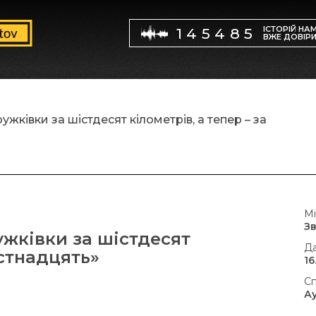
ІСТОРІЙ НА
145485
ВЖЕ ДОВІР
ужківки за шістдесят кілометрів, а тепер – за
Мі
З
ужківки за шістдесят
Да
істнадцять»
16
Сп
А