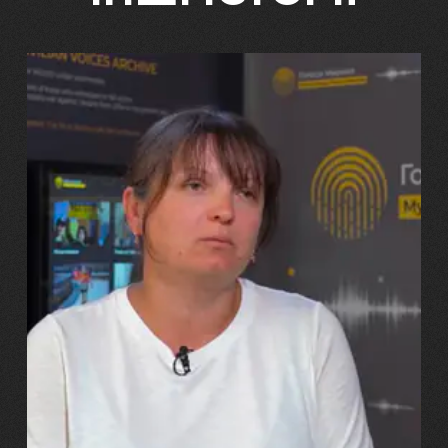
29.07.2026
Марина, Ваїд та Аміна Харченко
"Попри всі втрати, ми не
зламалися: тепер я бачу
свого вбитого чоловіка у
наших дітях"