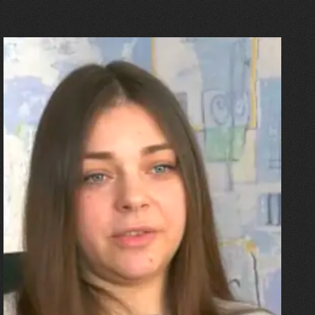
27.07.2026
Олександра Лініченко
"Я перенесла 11 операцій, та
плакала від фантомного
болю. Але маленька донька
бере за руку і змушує йти