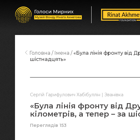
Головна
Імена
«Була лінія фронту від Др
шістнадцять»
Сергій Гарифулович Хабібуллін | Званівка
«Була лінія фронту від Др
кілометрів, а тепер – за ш
Переглядів 153