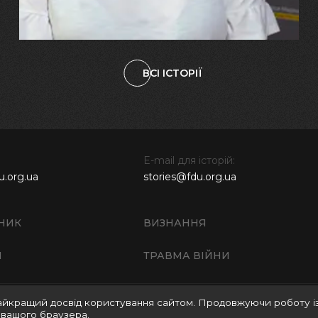
ВСІ ІСТОРІЇ
E-mail для історій:
u.org.ua
stories@fdu.org.ua
НИК
ВИЗНАННЯ
И
ТРАВМА ВІЙНИ
айкращий досвід користування сайтом. Продовжуючи роботу і
Правила використання матеріалів веб-сайту
Полі
 вашого браузера.