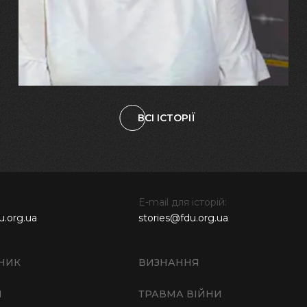
зламалися: тепер я бачу
свого вбитого чоловіка у
наших дітях"
ВСІ ІСТОРІЇ
E-mail для історій:
u.org.ua
stories@fdu.org.ua
НИК
ВИЗНАННЯ
И
ТРАВМА ВІЙНИ