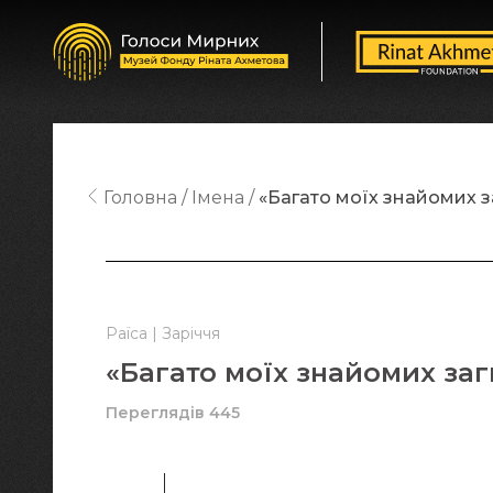
Головна
Імена
«Багато моїх знайомих з
Раїса | Заріччя
«Багато моїх знайомих заг
Переглядів 445