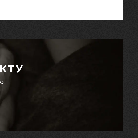
КТУ
єю