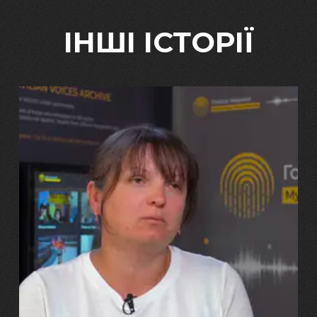
ІНШІ ІСТОРІЇ
29.07.2026
Марина, Ваїд та Аміна Харченко
"Попри всі втрати, ми не