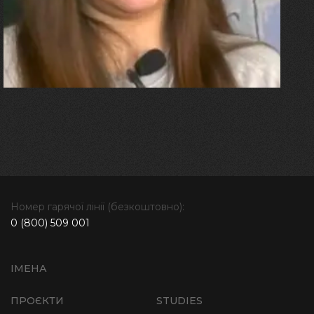
плакала від фантомного
болю. Але маленька донька
бере за руку і змушує йти
далі"
Номер гарячої лінії (безкоштовно):
0 (800) 509 001
ІМЕНА
ПРОЄКТИ
STUDIES