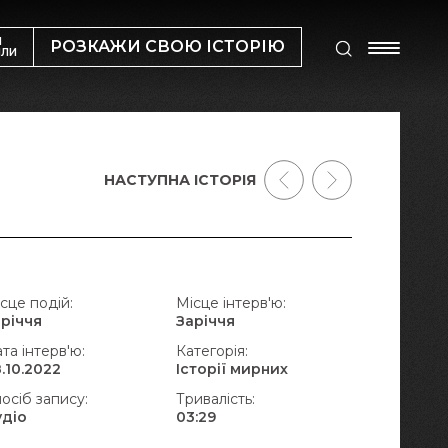
М
РОЗКАЖИ СВОЮ ІСТОРІЮ
ИЛИ
НАСТУПНА ІСТОРІЯ
сце подій:
Місце інтерв'ю:
аріччя
Заріччя
та інтерв'ю:
Категорія:
.10.2022
Історії мирних
осіб запису:
Тривалість:
удіо
03:29