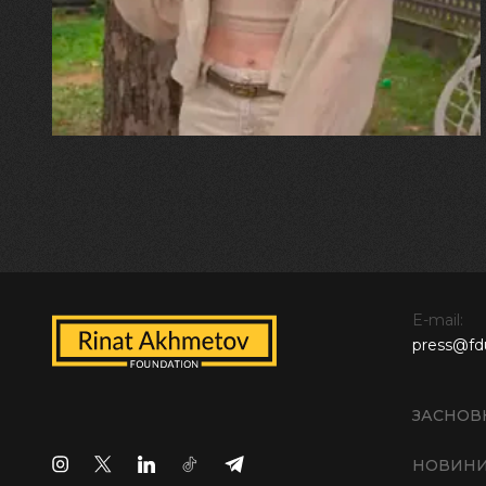
прозора і велика… Я ледве
встигла схопити племінницю"
E-mail:
press@fd
ЗАСНОВ
НОВИН