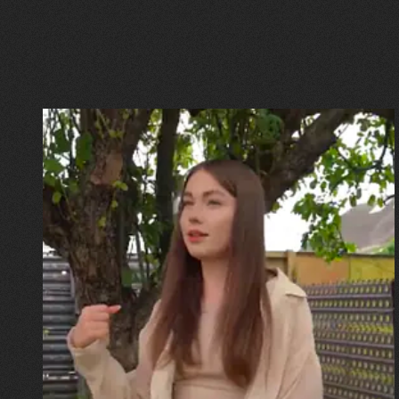
30.07.2026
Калина, Дарина та Віра Папроцькі
"Хвиля була, як від моря,