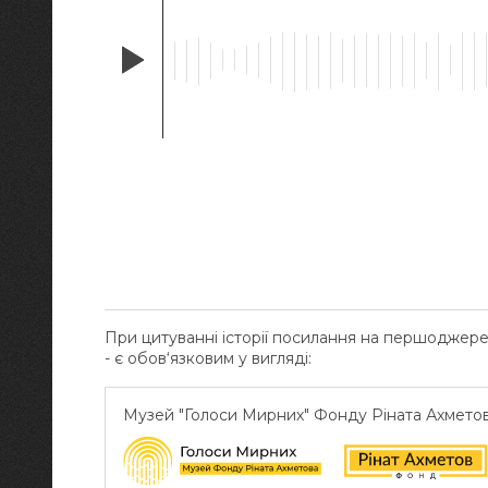
При цитуванні історії посилання на першоджер
- є обов‘язковим у вигляді:
Музей "Голоси Мирних" Фонду Ріната Ахмето