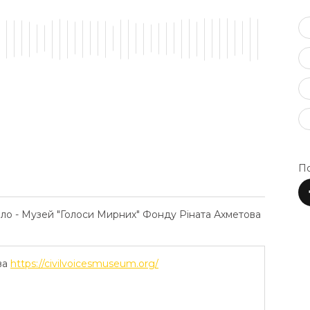
По
ело - Музей "Голоси Мирних" Фонду Ріната Ахметова
ва
https://civilvoicesmuseum.org/