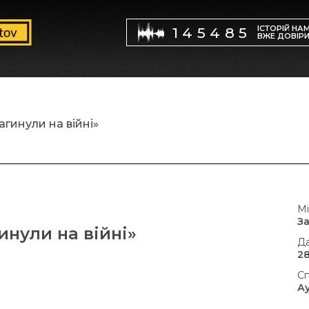
ІСТОРІЙ НА
145485
ВЖЕ ДОВІР
агинули на війні»
Мі
З
инули на війні»
Да
28
Сп
А