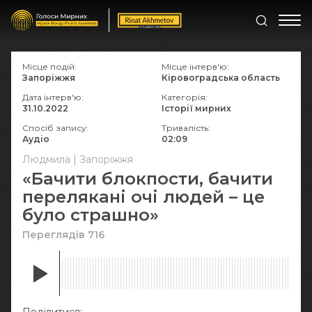
Місце подій:
Місце інтерв'ю:
Запоріжжя
Кіровоградська область
Дата інтерв'ю:
Категорія:
31.10.2022
Історії мирних
Спосіб запису:
Тривалість:
Аудіо
02:09
Людмила | Запоріжжя
«Бачити блокпости, бачити
перелякані очі людей – це
було страшно»
Переглядів 716