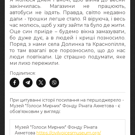
закінчилась. Магазини не працюють,
автобуси не їздять. Правда, світло недавно
дали - трошки легше стало. Я віруюча, і весь
час молюсь, щоб у хату зайти та було де жити.
Оце син приїде – будемо вікна замазувати,
бо дуже дує, а в людей і криші позносило.
Поряд з нами села Долинка та Краснопілля,
то там взагалі все порозносило, що до нас
люди повтікали. Це страшно подумати, яке
ми лихо пережили.
Поділитися:
При цитуванні історії посилання на першоджерело -
Музей "Голоси Мирних" Фонду Ріната Ахметова - є
обов‘язковим у вигляді:
Музей "Голоси Мирних" Фонду Ріната
Ахметова
https://civilvoicesmuseum.org/