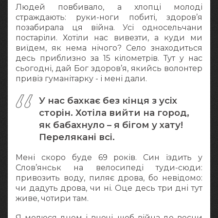
Людей повбивало, а хлопці молоді
страждають: руки-ноги побиті, здоров’я
позабирала ця війна. Усі односельчани
постаріли. Хотіли нас вивезти, а куди ми
виїдем, як нема нічого? Село знаходиться
десь приблизно за 15 кілометрів. Тут у нас
сьогодні, дай Бог здоров’я, якийсь волонтер
привіз гуманітарку - і мені дали.
У нас бахкає без кінця з усіх
сторін. Хотіла вийти на город,
як бабахнуло – я бігом у хату!
Перелякані всі.
Мені скоро буде 69 років. Син їздить у
Слов’янськ на велосипеді туди-сюди:
привозить воду, пиляє дрова, бо невідомо:
чи дадуть дрова, чи ні. Оце десь три дні тут
живе, чотири там.
Я молюся днем і вночі, щоб війна до весни