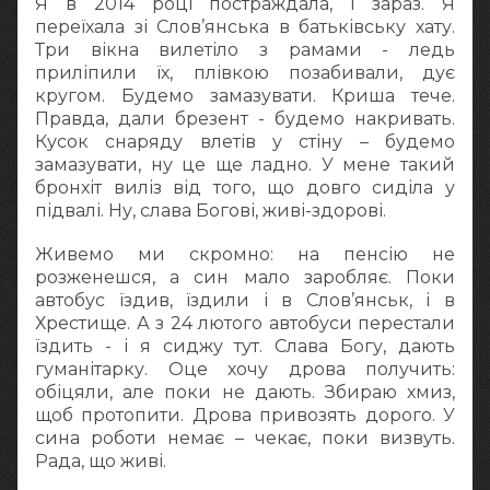
Я в 2014 році постраждала, і зараз. Я
переїхала зі Слов’янська в батьківську хату.
Три вікна вилетіло з рамами - ледь
приліпили їх, плівкою позабивали, дує
кругом. Будемо замазувати. Криша тече.
Правда, дали брезент - будемо накривать.
Кусок снаряду влетів у стіну – будемо
замазувати, ну це ще ладно. У мене такий
бронхіт виліз від того, що довго сиділа у
підвалі. Ну, слава Богові, живі-здорові.
Живемо ми скромно: на пенсію не
розженешся, а син мало заробляє. Поки
автобус їздив, їздили і в Слов’янськ, і в
Хрестище. А з 24 лютого автобуси перестали
їздить - і я сиджу тут. Слава Богу, дають
гуманітарку. Оце хочу дрова получить:
обіцяли, але поки не дають. Збираю хмиз,
щоб протопити. Дрова привозять дорого. У
сина роботи немає – чекає, поки визвуть.
Рада, що живі.