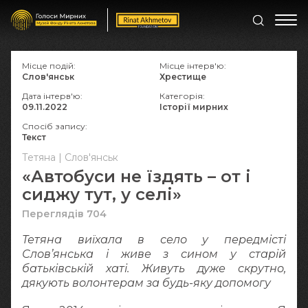
Місце подій:
Місце інтерв'ю:
Слов'янськ
Хрестище
Дата інтерв'ю:
Категорія:
09.11.2022
Історії мирних
Спосіб запису:
Текст
Тетяна | Слов'янськ
«Автобуси не їздять – от і
сиджу тут, у селі»
Переглядів 704
Тетяна виїхала в село у передмісті
Слов’янська і живе з сином у старій
батьківській хаті. Живуть дуже скрутно,
дякують волонтерам за будь-яку допомогу