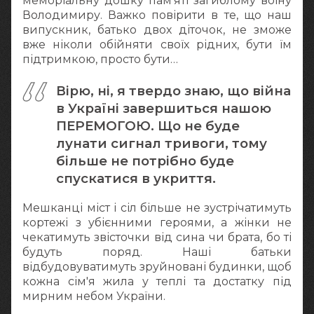
меморіальну дошку пам'яті загиблому воїну
Володимиру. Важко повірити в те, що наш
випускник, батько двох діточок, не зможе
вже ніколи обійняти своїх рідних, бути їм
підтримкою, просто бути…
Вірю, ні, я твердо знаю, що війна
в Україні завершиться нашою
ПЕРЕМОГОЮ. Що не буде
лунати сигнал тривоги, тому
більше не потрібно буде
спускатися в укриття.
Мешканці міст і сіл більше не зустрічатимуть
кортежі з убієнними героями, а жінки не
чекатимуть звісточки від сина чи брата, бо ті
будуть поряд. Наші батьки
відбудовуватимуть зруйновані будинки, щоб
кожна сім'я жила у теплі та достатку під
мирним небом України.