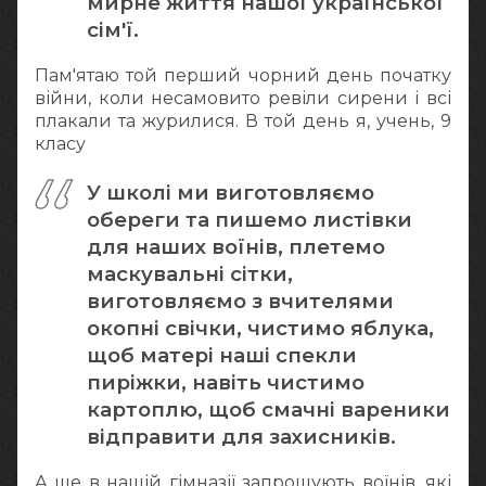
мирне життя нашої української
сім'ї.
Пам'ятаю той перший чорний день початку
війни, коли несамовито ревіли сирени і всі
плакали та журилися. В той день я, учень, 9
класу
У школі ми виготовляємо
обереги та пишемо листівки
для наших воїнів, плетемо
маскувальні сітки,
виготовляємо з вчителями
окопні свічки, чистимо яблука,
щоб матері наші спекли
пиріжки, навіть чистимо
картоплю, щоб смачні вареники
відправити для захисників.
А ще в нашій гімназії запрошують воїнів, які