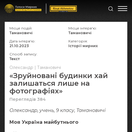
Місце подій:
Місце інтерв'ю:
Тамановичі
Тамановичі
Дата інтерв'ю:
Категорія:
21.10.2023
Історії мирних
Спосіб запису:
Текст
Олександр | Тамановичі
«Зруйновані будинки хай
залишаться лише на
фотографіях»
Переглядів 384
Олександр, учень, 9 класу, Тамановичі
Моя Україна майбутнього