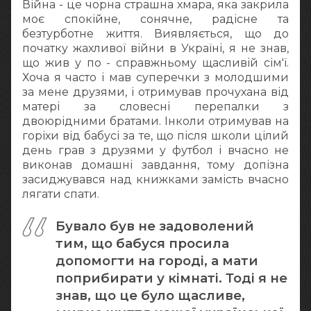
Війна - це чорна страшна хмара, яка закрила
моє спокійне, сонячне, радісне та
безтурботне життя. Виявляється, що до
початку жахливої війни в Україні, я не знав,
що жив у по - справжньому щасливій сім'ї.
Хоча я часто і мав суперечки з молодшими
за мене друзями, і отримував прочухана від
матері за словесні перепалки з
двоюрідними братами. Інколи отримував на
горіхи від бабусі за те, що після школи цілий
день грав з друзями у футбол і вчасно не
виконав домашні завдання, тому допізна
засиджувався над книжками замість вчасно
лягати спати.
Бувало був не задоволений
тим, що бабуся просила
допомогти на городі, а мати
поприбирати у кімнаті. Тоді я не
знав, що це було щасливе,