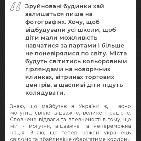
Зруйновані будинки хай
залишаться лише на
фотографіях. Хочу, щоб
відбудували усі школи, щоб
діти мали можливість
навчатися за партами і більше
не поневірялися по світу. Міста
будуть світитись кольоровими
гірляндами на новорічних
ялинках, вітринах торгових
центрів, а щасливі діти підуть
колядувати.
Знаю, що майбутнє в України є, і воно
могутнє, світле, відважне, велике і радісне.
Сповнене відваги та впевненості в тому, що
ми - могутня, відважна та непереможна
нація. Знаю, що тепер кожен українець
свідомо та дбайливіше оберігатиме кордони