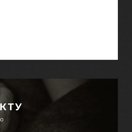
КТУ
єю