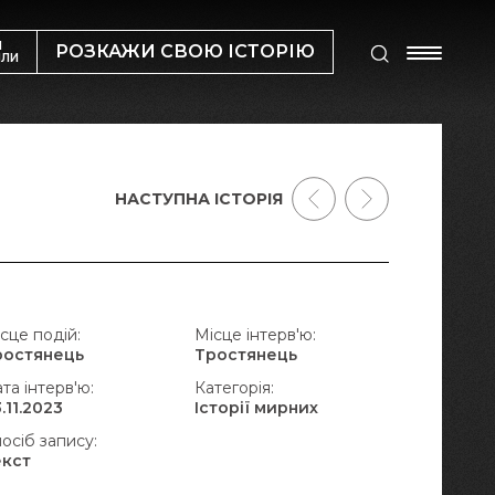
М
РОЗКАЖИ СВОЮ ІСТОРІЮ
ИЛИ
НАСТУПНА ІСТОРІЯ
сце подій:
Місце інтерв'ю:
ростянець
Тростянець
та інтерв'ю:
Категорія:
.11.2023
Історії мирних
осіб запису:
екст