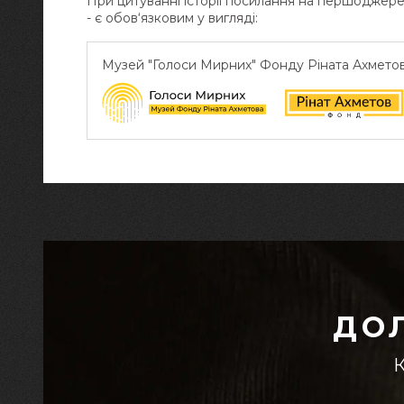
При цитуванні історії посилання на першоджер
- є обов‘язковим у вигляді:
Музей "Голоси Мирних" Фонду Ріната Ахмето
ДО
К