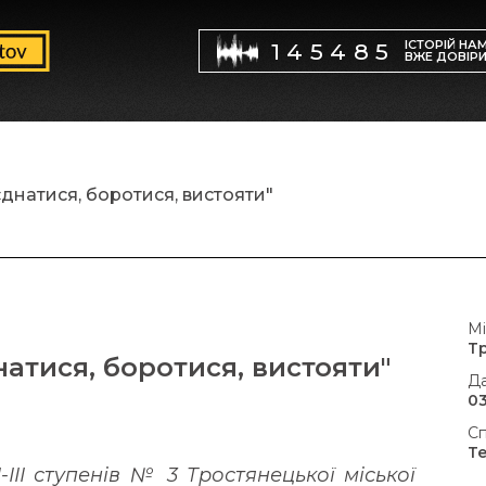
ІСТОРІЙ НА
145485
ВЖЕ ДОВІР
єднатися, боротися, вистояти"
Мі
Т
натися, боротися, вистояти"
Да
03
Сп
Т
-III ступенів № 3 Тростянецької міської