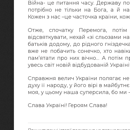
Війна- це питання часу. Державу по
потрібно не тільки на Бога, а й н
Кожен з нас –це часточка країни, ко
Отже, спочатку Перемога, потім 
відсвяткувати, нехай «зі сльозами на
батьків додому, до рідного гніздечка
вже не побачить сонечко, хто наві
пам’ятати про них вічно… А потім 
увесь світ новій відбудованій Україні
Справжня велич України полягає не 
духу її народу, у його вірі в майбут
моя, у цьому наша суперсила, бо ми -
Слава Україні! Героям Слава!