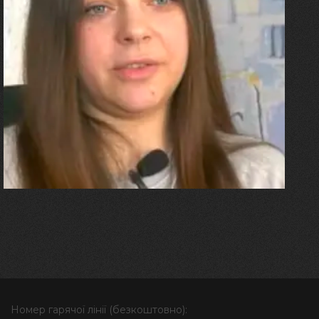
27.07.2026
Олександра Лініченко
"Я перенесла 11 операцій, та
плакала від фантомного
болю. Але маленька донька
бере за руку і змушує йти
далі"
Номер гарячої лінії (безкоштовно):