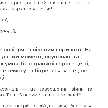
чої природи. І найголовніше – все це
нової української мови!
ний,
линний,
же повітря та вільний горизонт. На
на даний момент, окуповані та
 умов, бо справжні герої - це ті,
перемогу та бореться за неї, не
і.
українців — це завершення війни та
х. Та щоб повимирали всі москалі!!!
нам потрібно об’єднатися, боротися,