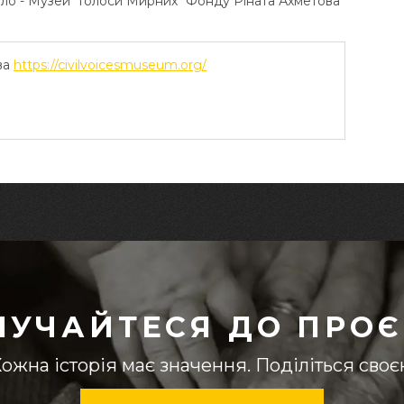
ело - Музей "Голоси Мирних" Фонду Ріната Ахметова
ва
https://civilvoicesmuseum.org/
ЛУЧАЙТЕСЯ ДО ПРОЄ
ожна історія має значення. Поділіться сво