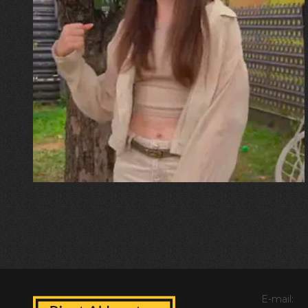
30.07.2026
Калина, Дарина та Віра Папроцькі
"Хвиля була, як від моря,
прозора і велика… Я ледве
встигла схопити племінницю"
E-mail: