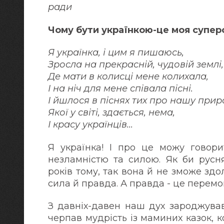
ради
Чому бути українкою-це моя супер
Я українка, і цим я пишаюсь,
Зросла на прекрасній, чудовій землі,
Де мати в колисці мене колихала,
І на ніч для мене співала пісні.
І йшлося в піснях тих про нашу прир
Якої у світі, здається, нема,
І красу українців...
Я українка! І про це можу говори
незламністю та силою. Як би русн
років тому, так вона й не зможе здол
сила й правда. А правда - це перемо
З давніх-давен наш дух зароджував
черпав мудрість із маминих казок, к