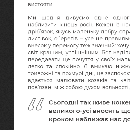
вистояти.
Ми щодня дивуємо одне одного
наблизити кінець росії. Кожен із 
дріб’язок, якусь маленьку добру спр
листівок, оберегів – усе це правил
внесок у перемогу теж значний: хочу
світ кращим, успішнішим. Бог наді
передавати це почуття у своїх мал
легко та спокійно. Я вмикаю ніжн
тривожні та похмурі дні, це заспоко
вдається малювати козаків та кві
повʼязані між собою духом вольності,
Сьогодні так живе кожен
великого-усі вносять щ
кроком наближає нас д