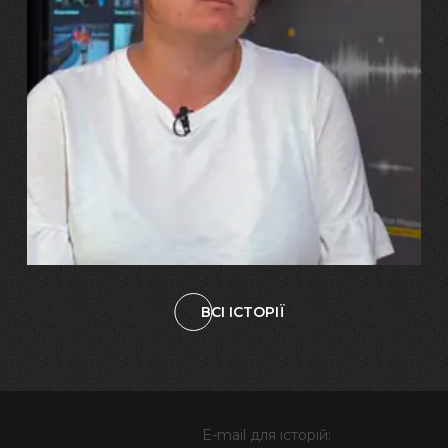
29.07.2026
Марина, Ваїд та Аміна Харченко
"Попри всі втрати, ми не
зламалися: тепер я бачу
свого вбитого чоловіка у
наших дітях"
ВСІ ІСТОРІЇ
E-mail для історій: