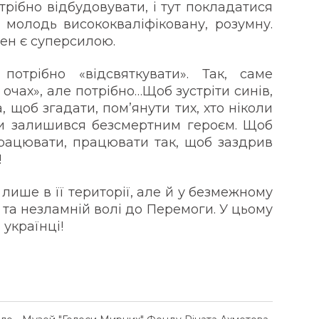
трібно відбудовувати, і тут покладатися
а молодь висококваліфіковану, розумну.
жен є суперсилою.
потрібно «відсвяткувати». Так, саме
 очах», але потрібно…Щоб зустріти синів,
, щоб згадати, пом’янути тих, хто ніколи
ки залишився безсмертним героєм. Щоб
працювати, працювати так, щоб заздрив
!
лише в її території, але й у безмежному
нє та незламній волі до Перемоги. У цьому
 українці!