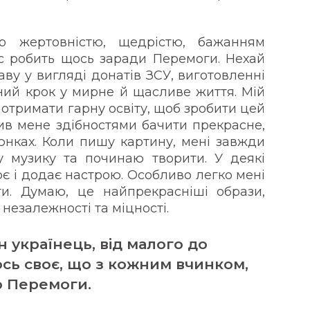
 жертовністю, щедрістю, бажанням
нас робить щось заради Перемоги. Нехай
аву у вигляді донатів ЗСУ, виготовленні
ьний крок у мирне й щасливе життя. Мій
 отримати гарну освіту, щоб зробити цей
лив мене здібностями бачити прекрасне,
юнках. Коли пишу картину, мені завжди
у музику та починаю творити. У деякі
ює і додає настрою. Особливо легко мені
ти. Думаю, це найпрекрасніші образи,
 незалежності та міцності.
 українець, від малого до
ось своє, що з кожним вчинком,
о Перемоги.