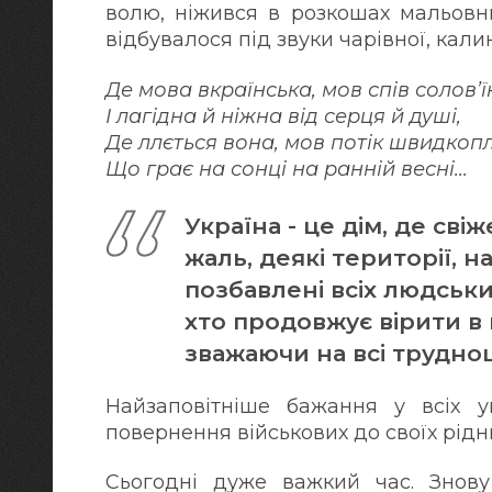
волю, ніжився в розкошах мальовни
відбувалося під звуки чарівної, кали
Де мова вкраїнська, мов спів соловʼї
І лагідна й ніжна від серця й душі,
Де ллється вона, мов потік швидкоп
Що грає на сонці на ранній весні...
Україна - це дім, де сві
жаль, деякі території, 
позбавлені всіх людських
хто продовжує вірити в 
зважаючи на всі труднощ
Найзаповітніше бажання у всіх 
повернення військових до своїх рідни
Сьогодні дуже важкий час. Знову 