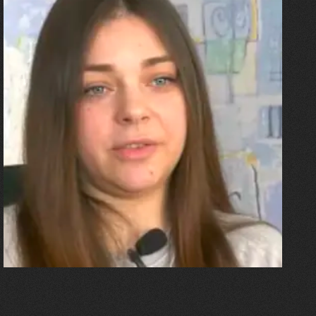
27.07.2026
Олександра Лініченко
"Я перенесла 11 операцій, та
плакала від фантомного
болю. Але маленька донька
бере за руку і змушує йти
далі"