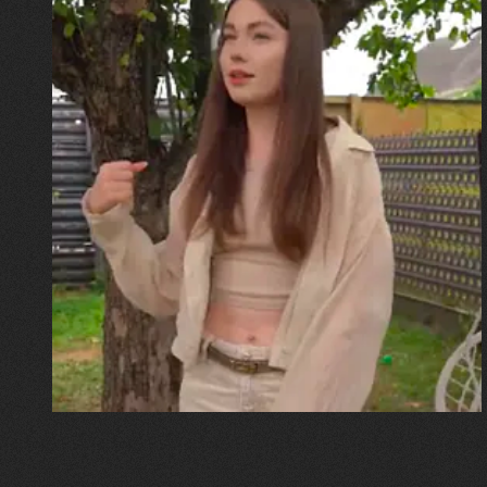
30.07.2026
Калина, Дарина та Віра Папроцькі
"Хвиля була, як від моря,
прозора і велика… Я ледве
встигла схопити племінницю"