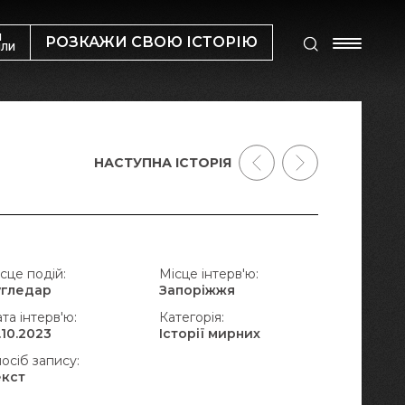
М
РОЗКАЖИ СВОЮ ІСТОРІЮ
ИЛИ
НАСТУПНА ІСТОРІЯ
сце подій:
Місце інтерв'ю:
угледар
Запоріжжя
та інтерв'ю:
Категорія:
.10.2023
Історії мирних
осіб запису:
екст