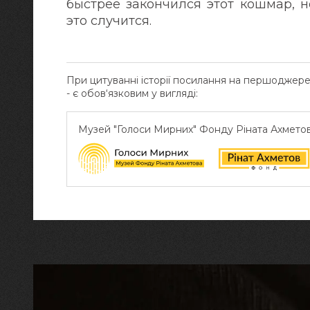
быстрее закончился этот кошмар, н
это случится.
При цитуванні історії посилання на першоджер
- є обов‘язковим у вигляді:
Музей "Голоси Мирних" Фонду Ріната Ахмето