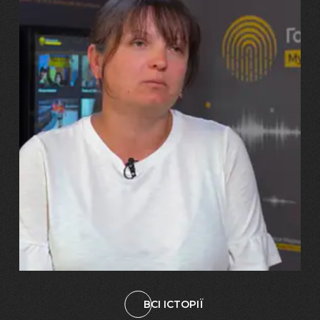
29.07.2026
Марина, Ваїд та Аміна Харченко
"Попри всі втрати, ми не
зламалися: тепер я бачу
свого вбитого чоловіка у
наших дітях"
ВСІ ІСТОРІЇ