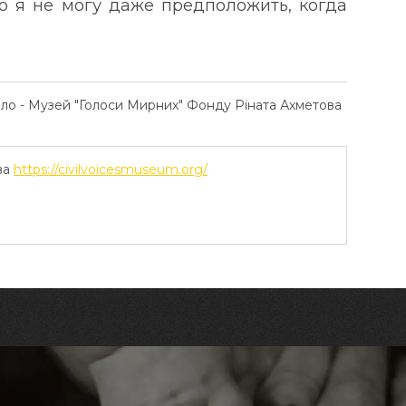
о я не могу даже предположить, когда
ело - Музей "Голоси Мирних" Фонду Ріната Ахметова
ва
https://civilvoicesmuseum.org/