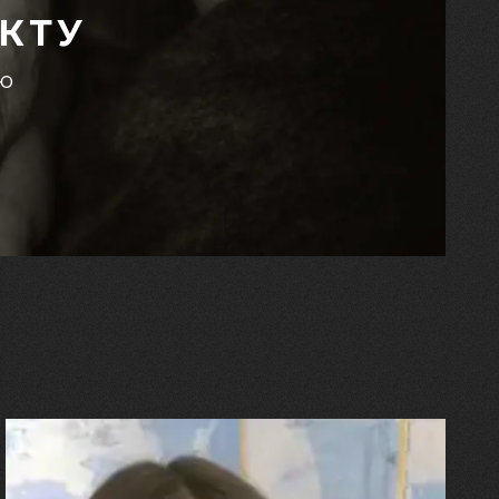
КТУ
єю