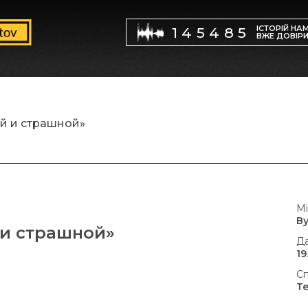
ІСТОРІЙ НА
145485
ВЖЕ ДОВІР
й и страшной»
Мі
В
 и страшной»
Да
19
Сп
Т