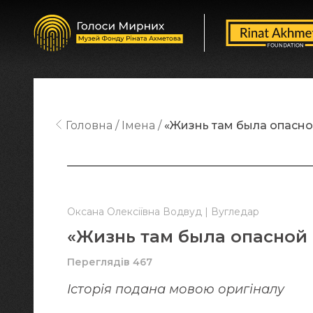
Головна
Імена
«Жизнь там была опасно
Оксана Олексіївна Водвуд | Вугледар
«Жизнь там была опасной
Переглядів 467
Історія подана мовою оригіналy